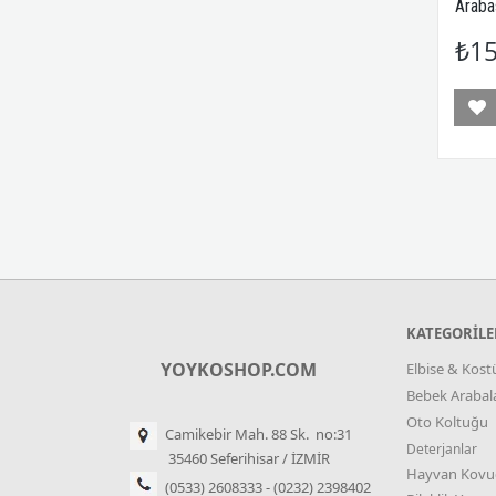
Araba
₺15
KATEGORİLE
YOYKOSHOP.COM
Elbise & Kos
Bebek Arabala
Oto Koltuğu
Camikebir Mah. 88 Sk. no:31
Deterjanlar
35460 Seferihisar / İZMİR
Hayvan Kovu
(0533) 2608333 - (0232) 2398402