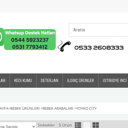
LAR
KEDİ KUMU
DETERJAN
İLGİNÇ ÜRÜNLER
İSTİRİDYE İNCİ
AYFA
>
BEBEK ÜRÜNLERİ
>
BEBEK ARABALARI
>
YOYKO CITY
5 Ürün
Stoktakiler