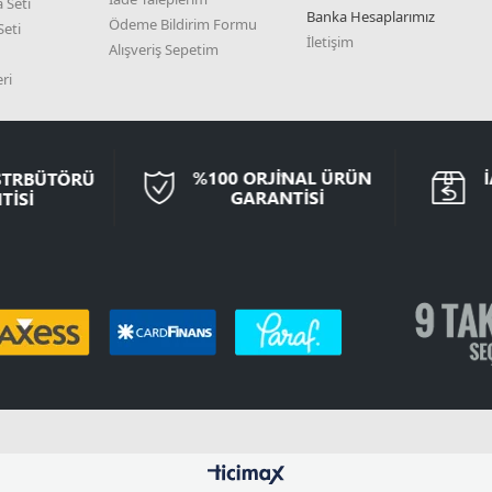
 Seti
Banka Hesaplarımız
Ödeme Bildirim Formu
eti
İletişim
Alışveriş Sepetim
ri