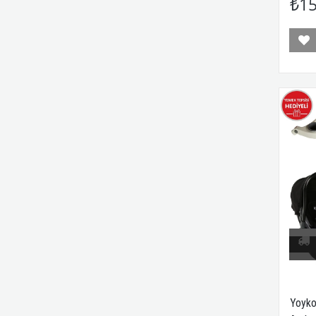
₺15
Yoyko