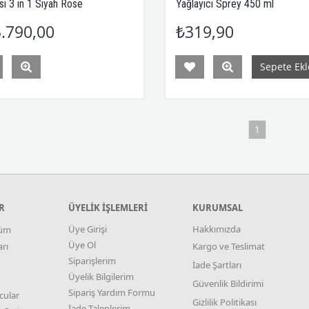
sı 3 in 1 Siyah Rose
Yağlayıcı Sprey 450 ml
.790,00
₺319,90
Sepete Ekl
1
R
ÜYELİK İŞLEMLERİ
KURUMSAL
Üye Girişi
Hakkımızda
tüm
Üye Ol
rı
Kargo ve Teslimat
Siparişlerim
İade Şartları
Üyelik Bilgilerim
Güvenlik Bildirimi
Sipariş Yardım Formu
cular
Gizlilik Politikası
İade Taleplerim