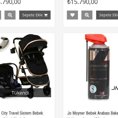
.790,00
₺15.790,00
Sepete Ekle
Sepete Ekl
Tükendi
 City Travel Sistem Bebek
Jo Moyner Bebek Arabası Bak