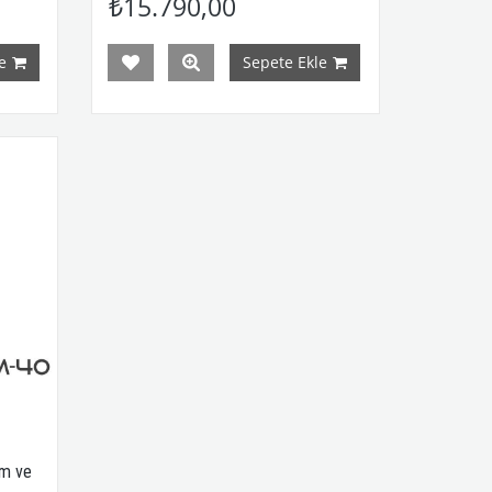
₺15.790,00
e
Sepete Ekle
ım ve