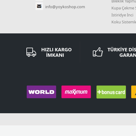
Bileklik Yapma
info@yoykoshop.com
Kupa Çekme S
İstiridye İnci
Koku Sistemle