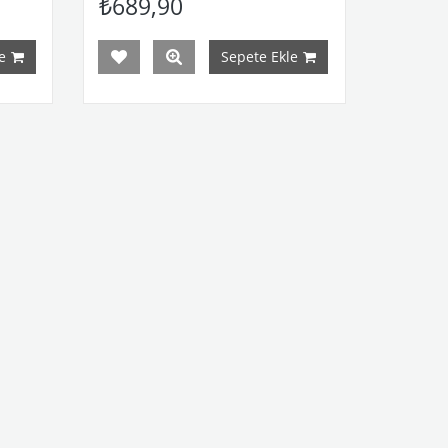
₺689,90
e
Sepete Ekle