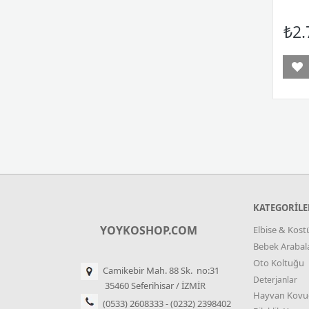
₺2.
KATEGORİLE
YOYKOSHOP.COM
Elbise & Kos
Bebek Arabala
Oto Koltuğu
Camikebir Mah. 88 Sk. no:31
Deterjanlar
35460 Seferihisar / İZMİR
Hayvan Kovu
(0533) 2608333 - (0232) 2398402