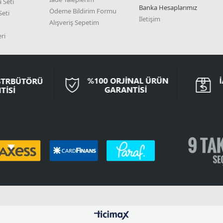
 Seti
Banka Hesaplarımız
Ödeme Bildirim Formu
eti
İletişim
Alışveriş Sepetim
ri