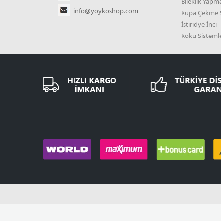
Bileklik Yapma
info@yoykoshop.com
Kupa Çekme S
İstiridye İnci
Koku Sistemle