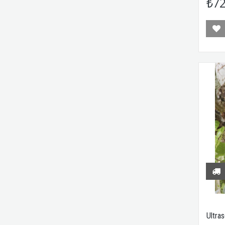
₺72
Ultra