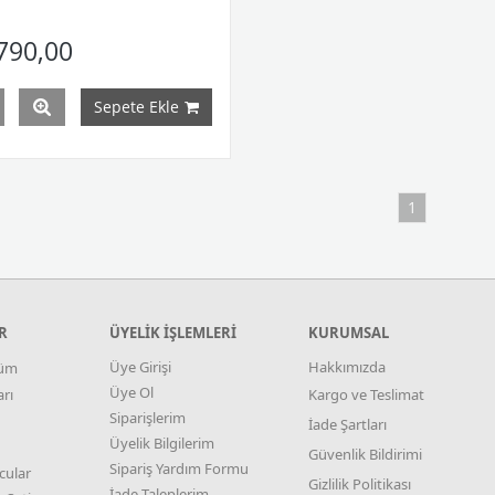
790,00
Sepete Ekle
1
R
ÜYELİK İŞLEMLERİ
KURUMSAL
Üye Girişi
Hakkımızda
tüm
Üye Ol
rı
Kargo ve Teslimat
Siparişlerim
İade Şartları
Üyelik Bilgilerim
Güvenlik Bildirimi
Sipariş Yardım Formu
cular
Gizlilik Politikası
İade Taleplerim