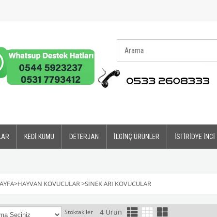
LAR
KEDİ KUMU
DETERJAN
İLGİNÇ ÜRÜNLER
İSTİRİDYE İNCİ
AYFA
>
HAYVAN KOVUCULAR
>
SİNEK ARI KOVUCULAR
4 Ürün
Stoktakiler