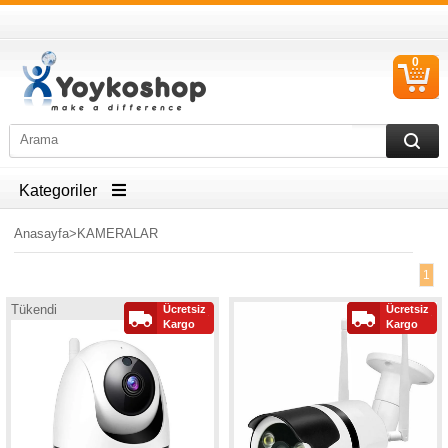
0
S
Ü
Kategoriler
Anasayfa
>
KAMERALAR
1
Tükendi
Ücretsiz
Ücretsiz
Kargo
Kargo