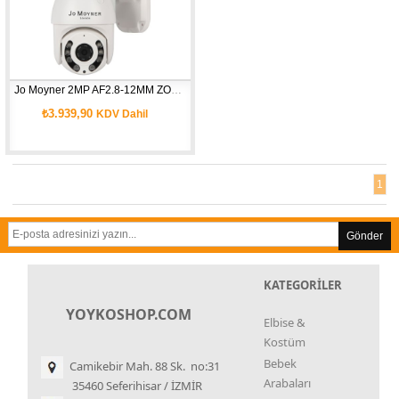
Jo Moyner 2MP AF2.8-12MM ZOOM Speed Dome PTZ Full HD IR Gece Görüşlü Uzaktan Erişim Su Geçirmez Renkli Sesli Hareket Algılama IP Wifi Kamera 128Gb SD Kart Güvenlik Kamerası AP-HD58F-WF
₺3.939,90
KDV Dahil
1
Gönder
KATEGORİLER
YOYKOSHOP.COM
Elbise &
Kostüm
Bebek
Camikebir Mah. 88 Sk. no:31
Arabaları
35460 Seferihisar / İZMİR