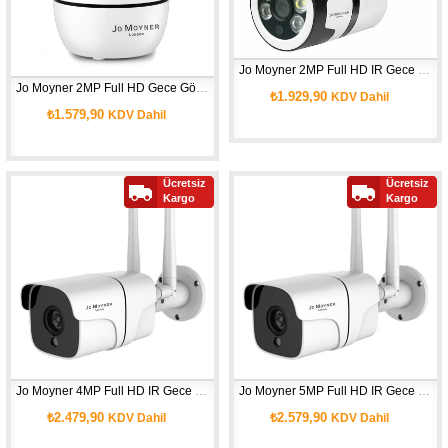
Jo Moyner 2MP Full HD IR Gece Görüşlü Uzaktan Erişim Su Geçirmez Renkli Sesli Hareket Algılama IP Wifi Kamera 128Gb SD Kart İç ve Dış Güvenlik Kamerası
Jo Moyner 2MP Full HD Gece Görüşlü Uzaktan Erişim Renkli Sesli Hareket Algılama IP Wifi Kamera 128Gb SD Kart Güvenlik Kamerası Bebek İzleme Pet İzleme
₺1.929,90
KDV Dahil
₺1.579,90
KDV Dahil
Ücretsiz
Ücretsiz
Kargo
Kargo
Jo Moyner 4MP Full HD IR Gece Görüşlü Uzaktan Erişim Su Geçirmez Renkli Sesli Hareket Algılama IP Wifi Kamera 128Gb SD Kart İç ve Dış Güvenlik Kamerası
Jo Moyner 5MP Full HD IR Gece Görüşlü Uzaktan Erişim Su Geçirmez Renkli Sesli Hareket Algılama IP Wifi Kamera 128Gb SD Kart İç ve Dış Güvenlik Kamerası AP-F188-50WPN
₺2.479,90
₺2.579,90
KDV Dahil
KDV Dahil