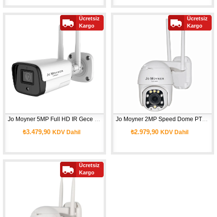
Ücretsiz
Ücretsiz
Kargo
Kargo
Jo Moyner 5MP Full HD IR Gece Görüşlü Uzaktan Erişim Su Geçirmez Renkli Sesli Hareket Algılama IP Wifi Kamera 128Gb SD Kart İç ve Dış Güvenlik Kamerası AP-F247-50WPNRS
Jo Moyner 2MP Speed Dome PTZ Full HD IR Gece Görüşlü Uzaktan Erişim Su Geçirmez Renkli Sesli Hareket Algılama IP Wifi Kamera 128Gb SD Kart Güvenlik Kamerası AP-HD63T-WF RT
₺3.479,90
₺2.979,90
KDV Dahil
KDV Dahil
Ücretsiz
Kargo