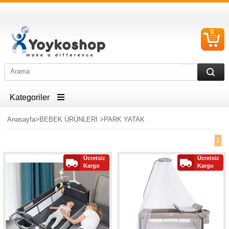
0
S
Ü
Kategoriler
Anasayfa
>
BEBEK ÜRÜNLERİ
>
PARK YATAK
1
Ücretsiz
Ücretsiz
Kargo
Kargo