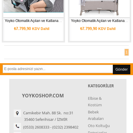
Yoyko Otomatik Açılan ve Katlanan New Exclusive Comfort 8 in 1 Oyun Parkı Gri 76 x 116 cm
Yoyko Otomatik Açılan ve Katlanan New Exclusive Comfort 8 in 1 Oyun Parkı Bej 76 x 116 cm
₺7.799,90
₺7.799,90
KDV Dahil
KDV Dahil
1
Gönder
KATEGORİLER
YOYKOSHOP.COM
Elbise &
Kostüm
Bebek
Camikebir Mah. 88 Sk. no:31
Arabaları
35460 Seferihisar / İZMİR
Oto Koltuğu
(0533) 2608333 - (0232) 2398402
Deterjanlar