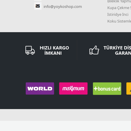
Bileklik Yapma
info@yoykoshop.com
Kupa Çekme S
İstiridye İnci
Koku Sistemle