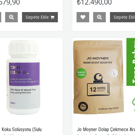
679,90
₺12.490,00
Sepete Ekle
Sepete Ekl
 Koku Solüsyonu (Sulu
Jo Moyner Dolap Çekmece Ar