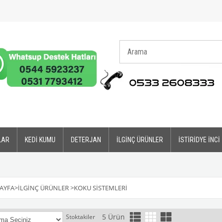
LAR
KEDİ KUMU
DETERJAN
İLGİNÇ ÜRÜNLER
İSTİRİDYE İNCİ
AYFA
>
İLGİNÇ ÜRÜNLER
>
KOKU SİSTEMLERİ
5 Ürün
Stoktakiler