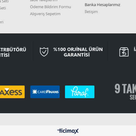
 Seti
Banka Hesaplarımız
Ödeme Bildirim Formu
eti
İletişim
Alışveriş Sepetim
ri