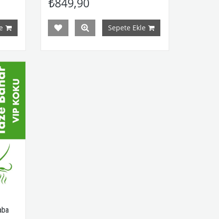
₺849,90
e
Sepete Ekle
aba