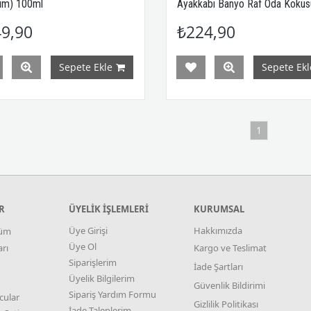
nım) 100ml
Ayakkabı Banyo Raf Oda Kokus
Taze Bahar
9,90
₺224,90
Sepete Ekle
Sepete Ekl
1
R
ÜYELİK İŞLEMLERİ
KURUMSAL
Üye Girişi
Hakkımızda
tüm
Üye Ol
rı
Kargo ve Teslimat
Siparişlerim
İade Şartları
Üyelik Bilgilerim
Güvenlik Bildirimi
Sipariş Yardım Formu
cular
Gizlilik Politikası
İade Taleplerim