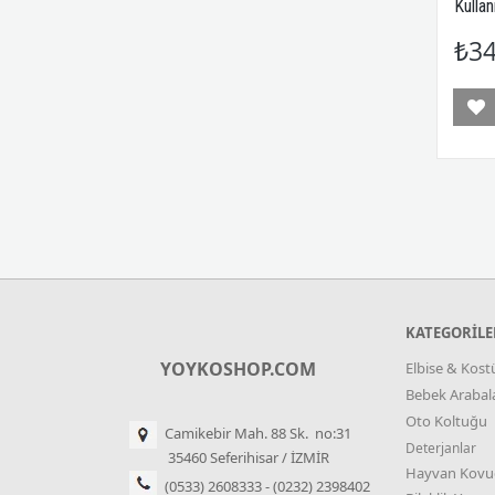
Kulla
₺34
KATEGORİLE
YOYKOSHOP.COM
Elbise & Kos
Bebek Arabala
Oto Koltuğu
Camikebir Mah. 88 Sk. no:31
Deterjanlar
35460 Seferihisar / İZMİR
Hayvan Kovu
(0533) 2608333 - (0232) 2398402