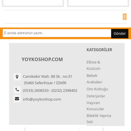
1
Gönder
KATEGORİLER
YOYKOSHOP.COM
Elbise &
Kostüm
Bebek
Camikebir Mah. 88 Sk. no:31
Arabaları
35460 Seferihisar / İZMİR
Oto Koltuğu
(0533) 2608333 - (0232) 2398402
Deterjanlar
info@yoykoshop.com
Hayvan
Kovucular
Bileklik Yapma
Seti
Kupa Çekme