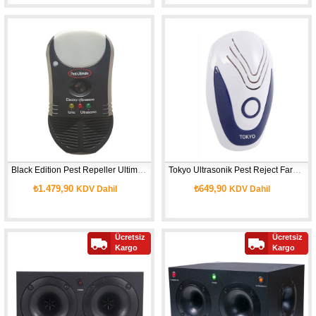
Black Edition Pest Repeller Ultimate Fare Kovucu Haşere Kovucu
Tokyo Ultrasonik Pest Reject Fare Haşere Sinek Kovucu 130m2 Etkili
₺1.479,90
₺649,90
KDV Dahil
KDV Dahil
Ücretsiz
Ücretsiz
Kargo
Kargo