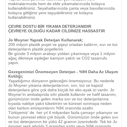
makinalarınızda hem de elde yıkamalarınızda kolayca
kullanabilirsiniz. Seyahatlarınızda çanta veya bavullarınızda
kolayca gittiğiniz yere taşıyabilirsiniz ve kolayca
kullanabilirsiniz.
ÇEVRE DOSTU BİR YIKAMA DETERJANIDIR
ÇEVREYE OLDUĞU KADAR CİLDİNİZE HASSASTIR
Jo Moyner Yaprak Deterjan Kullanarak;
200 milyon plastik poşet ve şişeyi ortadan kaldırın, sıvı ve toz
deterjanların plastik poşetlerini.
Bir günde 3 milyon arabayı yoldan çıkarmaya veya 1 milyon
ağaç dikmeye eşdeğer kamyon yakıtı ve CO2 tasarrufu
yapın.
Gezegenimizi Önemseyen Deterjan - %94 Daha Az Ulaşım
Kirliliği;
Yaşadığımız dünyanın geleceğini önemsiyoruz. Bu nedenle
Jo Moyner yıkama deterjanlarının, sıvı, toz ve kapsül
deterjanlara göre çok daha küçük bir eko-ayak izi vardır. Jo
Moyner'in ambalajında sıfır plastik kullanılır ve hafif tasarımı,
günümüzün önde gelen marka sıvı ve toz deterjanlarına
kıyasla nakliye yakıt tüketimini ve küresel ısınmaya neden
olan karbon emisyonlarını %94 oranında azaltır.
Türkiyemiz' de her yıl 4 milyardan fazla çamaşır yıkanıyor ve
bunun çevresel etkisi çok büyük. Günümüzün önde gelen sıvı
ve toz deterjanının bir yükü 42 gramın üzerindedir. Tek bir Jo
moyner şerit ağırlığı 3 gramdan azdır veya %94 oranında