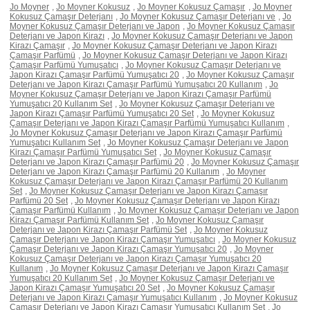
Jo Moyner
,
Jo Moyner Kokusuz
,
Jo Moyner Kokusuz Çamaşır
,
Jo Moyner
Kokusuz Çamaşır Deterjanı
,
Jo Moyner Kokusuz Çamaşır Deterjanı ve
,
Jo
Moyner Kokusuz Çamaşır Deterjanı ve Japon
,
Jo Moyner Kokusuz Çamaşır
Deterjanı ve Japon Kirazı
,
Jo Moyner Kokusuz Çamaşır Deterjanı ve Japon
Kirazı Çamaşır
,
Jo Moyner Kokusuz Çamaşır Deterjanı ve Japon Kirazı
Çamaşır Parfümü
,
Jo Moyner Kokusuz Çamaşır Deterjanı ve Japon Kirazı
Çamaşır Parfümü Yumuşatıcı
,
Jo Moyner Kokusuz Çamaşır Deterjanı ve
Japon Kirazı Çamaşır Parfümü Yumuşatıcı 20
,
Jo Moyner Kokusuz Çamaşır
Deterjanı ve Japon Kirazı Çamaşır Parfümü Yumuşatıcı 20 Kullanım
,
Jo
Moyner Kokusuz Çamaşır Deterjanı ve Japon Kirazı Çamaşır Parfümü
Yumuşatıcı 20 Kullanım Set
,
Jo Moyner Kokusuz Çamaşır Deterjanı ve
Japon Kirazı Çamaşır Parfümü Yumuşatıcı 20 Set
,
Jo Moyner Kokusuz
Çamaşır Deterjanı ve Japon Kirazı Çamaşır Parfümü Yumuşatıcı Kullanım
,
Jo Moyner Kokusuz Çamaşır Deterjanı ve Japon Kirazı Çamaşır Parfümü
Yumuşatıcı Kullanım Set
,
Jo Moyner Kokusuz Çamaşır Deterjanı ve Japon
Kirazı Çamaşır Parfümü Yumuşatıcı Set
,
Jo Moyner Kokusuz Çamaşır
Deterjanı ve Japon Kirazı Çamaşır Parfümü 20
,
Jo Moyner Kokusuz Çamaşır
Deterjanı ve Japon Kirazı Çamaşır Parfümü 20 Kullanım
,
Jo Moyner
Kokusuz Çamaşır Deterjanı ve Japon Kirazı Çamaşır Parfümü 20 Kullanım
Set
,
Jo Moyner Kokusuz Çamaşır Deterjanı ve Japon Kirazı Çamaşır
Parfümü 20 Set
,
Jo Moyner Kokusuz Çamaşır Deterjanı ve Japon Kirazı
Çamaşır Parfümü Kullanım
,
Jo Moyner Kokusuz Çamaşır Deterjanı ve Japon
Kirazı Çamaşır Parfümü Kullanım Set
,
Jo Moyner Kokusuz Çamaşır
Deterjanı ve Japon Kirazı Çamaşır Parfümü Set
,
Jo Moyner Kokusuz
Çamaşır Deterjanı ve Japon Kirazı Çamaşır Yumuşatıcı
,
Jo Moyner Kokusuz
Çamaşır Deterjanı ve Japon Kirazı Çamaşır Yumuşatıcı 20
,
Jo Moyner
Kokusuz Çamaşır Deterjanı ve Japon Kirazı Çamaşır Yumuşatıcı 20
Kullanım
,
Jo Moyner Kokusuz Çamaşır Deterjanı ve Japon Kirazı Çamaşır
Yumuşatıcı 20 Kullanım Set
,
Jo Moyner Kokusuz Çamaşır Deterjanı ve
Japon Kirazı Çamaşır Yumuşatıcı 20 Set
,
Jo Moyner Kokusuz Çamaşır
Deterjanı ve Japon Kirazı Çamaşır Yumuşatıcı Kullanım
,
Jo Moyner Kokusuz
Çamaşır Deterjanı ve Japon Kirazı Çamaşır Yumuşatıcı Kullanım Set
,
Jo