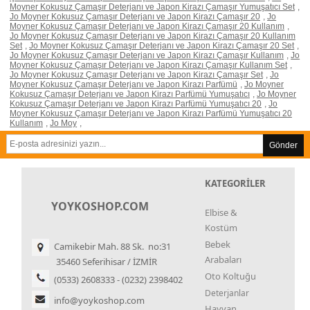
Moyner Kokusuz Çamaşır Deterjanı ve Japon Kirazı Çamaşır Yumuşatıcı Set
,
Jo Moyner Kokusuz Çamaşır Deterjanı ve Japon Kirazı Çamaşır 20
,
Jo
Moyner Kokusuz Çamaşır Deterjanı ve Japon Kirazı Çamaşır 20 Kullanım
,
Jo Moyner Kokusuz Çamaşır Deterjanı ve Japon Kirazı Çamaşır 20 Kullanım
Set
,
Jo Moyner Kokusuz Çamaşır Deterjanı ve Japon Kirazı Çamaşır 20 Set
,
Jo Moyner Kokusuz Çamaşır Deterjanı ve Japon Kirazı Çamaşır Kullanım
,
Jo
Moyner Kokusuz Çamaşır Deterjanı ve Japon Kirazı Çamaşır Kullanım Set
,
Jo Moyner Kokusuz Çamaşır Deterjanı ve Japon Kirazı Çamaşır Set
,
Jo
Moyner Kokusuz Çamaşır Deterjanı ve Japon Kirazı Parfümü
,
Jo Moyner
Kokusuz Çamaşır Deterjanı ve Japon Kirazı Parfümü Yumuşatıcı
,
Jo Moyner
Kokusuz Çamaşır Deterjanı ve Japon Kirazı Parfümü Yumuşatıcı 20
,
Jo
Moyner Kokusuz Çamaşır Deterjanı ve Japon Kirazı Parfümü Yumuşatıcı 20
Kullanım
,
Jo Moy
,
Gönder
KATEGORİLER
YOYKOSHOP.COM
Elbise &
Kostüm
Bebek
Camikebir Mah. 88 Sk. no:31
Arabaları
35460 Seferihisar / İZMİR
Oto Koltuğu
(0533) 2608333 - (0232) 2398402
Deterjanlar
info@yoykoshop.com
Hayvan