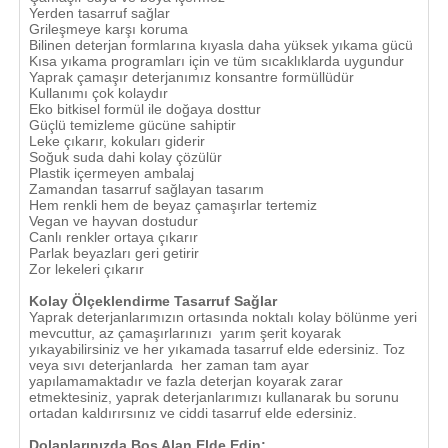
Yerden tasarruf sağlar
Grileşmeye karşı koruma
Bilinen deterjan formlarına kıyasla daha yüksek yıkama gücü
Kısa yıkama programları için ve tüm sıcaklıklarda uygundur
Yaprak çamaşır deterjanımız konsantre formüllüdür
Kullanımı çok kolaydır
Eko bitkisel formül ile doğaya dosttur
Güçlü temizleme gücüne sahiptir
Leke çıkarır, kokuları giderir
Soğuk suda dahi kolay çözülür
Plastik içermeyen ambalaj
Zamandan tasarruf sağlayan tasarım
Hem renkli hem de beyaz çamaşırlar tertemiz
Vegan ve hayvan dostudur
Canlı renkler ortaya çıkarır
Parlak beyazları geri getirir
Zor lekeleri çıkarır
Kolay Ölçeklendirme Tasarruf Sağlar
Yaprak deterjanlarımızın ortasında noktalı kolay bölünme yeri
mevcuttur, az çamaşırlarınızı yarım şerit koyarak
yıkayabilirsiniz ve her yıkamada tasarruf elde edersiniz. Toz
veya sıvı deterjanlarda her zaman tam ayar
yapılamamaktadır ve fazla deterjan koyarak zarar
etmektesiniz, yaprak deterjanlarımızı kullanarak bu sorunu
ortadan kaldırırsınız ve ciddi tasarruf elde edersiniz.
Dolaplarınızda Boş Alan Elde Edin;