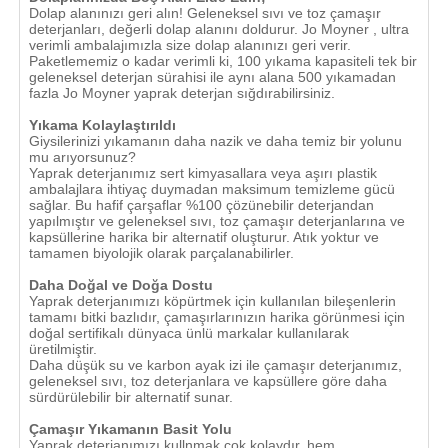
Dolap alanınızı geri alın! Geleneksel sıvı ve toz çamaşır
deterjanları, değerli dolap alanını doldurur. Jo Moyner , ultra
verimli ambalajımızla size dolap alanınızı geri verir.
Paketlememiz o kadar verimli ki, 100 yıkama kapasiteli tek bir
geleneksel deterjan sürahisi ile aynı alana 500 yıkamadan
fazla Jo Moyner yaprak deterjan sığdırabilirsiniz.
Yıkama Kolaylaştırıldı
Giysilerinizi yıkamanın daha nazik ve daha temiz bir yolunu
mu arıyorsunuz?
Yaprak deterjanımız sert kimyasallara veya aşırı plastik
ambalajlara ihtiyaç duymadan maksimum temizleme gücü
sağlar. Bu hafif çarşaflar %100 çözünebilir deterjandan
yapılmıştır ve geleneksel sıvı, toz çamaşır deterjanlarına ve
kapsüllerine harika bir alternatif oluşturur. Atık yoktur ve
tamamen biyolojik olarak parçalanabilirler.
Daha Doğal ve Doğa Dostu
Yaprak deterjanımızı köpürtmek için kullanılan bileşenlerin
tamamı bitki bazlıdır, çamaşırlarınızın harika görünmesi için
doğal sertifikalı dünyaca ünlü markalar kullanılarak
üretilmiştir.
Daha düşük su ve karbon ayak izi ile çamaşır deterjanımız,
geleneksel sıvı, toz deterjanlara ve kapsüllere göre daha
sürdürülebilir bir alternatif sunar.
Çamaşır Yıkamanın Basit Yolu
Yaprak deterjanımızı kullnmak çok kolaydır, hem