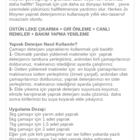
daha hafiftir! Taşımak için çok daha az dünyayı kirletir , çevre
üzerindeki yükünüzü hafifletmenize yardımcı olur. Herkes Jo
Moyner yaprak deterjanımızı kullansaydı yıllık eko-tasarruf
muazzam olurdu.
ÜSTÜN LEKE ÇIKARMA + GRİ ÖNLEME + CANLI
RENKLER + BAKIM YAPMA YENİLEME
Yaprak Deterjan Nasıl Kullanılır?
Çamaşır deterjanı yapraklarını kullanmak çok basittir.
1-
Otomatik yandan yüklemeli makineler için yaprak
deterjanını tambura yerleştiriniz, ardından kirli çamaşırlarınızı
doldurunuz, makinanızı istediğiniz ayarda çalıştırınız.
2-
Üstten yüklemeli makineler için en büyük çamaşırlarınızı
makinanıza üstten yerleştiriniz (örnek çarşaf), ardından ufak
çamaşırlarınızı doldurunuz, yaprak deterjanınızı en üste
yerleştiriniz, makinanızı istediğiniz ayarda çalıştırınız.
3-
Elde yıkama için yaprak deterjanı suyunuza koyunuz,
elinizle karıştırarak yaprak deterjanı suda çözünüz, daha
sonra kirlilerinizi bu suya koyarak elde yıkayınız.
Uygulama Dozajı:
3kg çamaşır için yarım adet yaprak
5kg çamaşır için 1 adet yaprak
7kg çamaşır için 1,5 adet yaprak
9kg çamaşır için 2 adet yaprak
Eğer çok çok kirli çamaşırlar var ise lütfen yukarda yazılı
dozajları yarım veya 1er adet yaprak daha arttıralım.