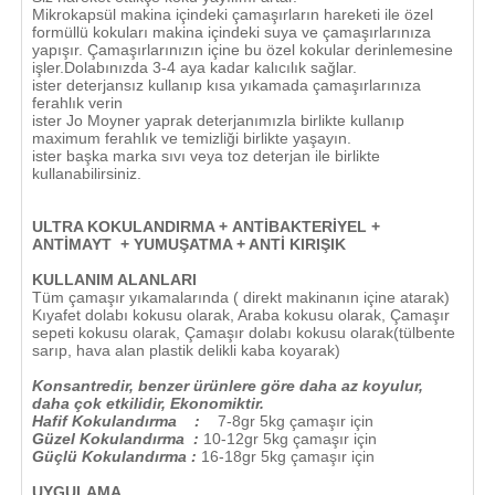
Mikrokapsül makina içindeki çamaşırların hareketi ile özel
formüllü kokuları makina içindeki suya ve çamaşırlarınıza
yapışır. Çamaşırlarınızın içine bu özel kokular derinlemesine
işler.Dolabınızda 3-4 aya kadar kalıcılık sağlar.
ister deterjansız kullanıp kısa yıkamada çamaşırlarınıza
ferahlık verin
ister Jo Moyner yaprak deterjanımızla birlikte kullanıp
maximum ferahlık ve temizliği birlikte yaşayın.
ister başka marka sıvı veya toz deterjan ile birlikte
kullanabilirsiniz.
ULTRA KOKULANDIRMA +
ANTİBAKTERİYEL +
ANTİMAYT + YUMUŞATMA + ANTİ KIRIŞIK
KULLANIM ALANLARI
Tüm çamaşır yıkamalarında ( direkt makinanın içine atarak)
Kıyafet dolabı kokusu olarak, Araba kokusu olarak, Çamaşır
sepeti kokusu olarak, Çamaşır dolabı kokusu olarak(tülbente
sarıp, hava alan plastik delikli kaba koyarak)
Konsantredir, benzer ürünlere göre daha az koyulur,
daha çok etkilidir, Ekonomiktir.
Hafif Kokulandırma :
7-8gr 5kg çamaşır için
Güzel Kokulandırma :
10-12gr 5kg çamaşır için
Güçlü Kokulandırma :
16-18gr 5kg çamaşır için
UYGULAMA