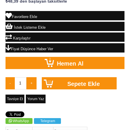
₺48,39
`den başlayan taksitlerle
Favorilere Ekle
İstek Listeme Ekle
Karşılaştır
Fiyat Düşünce Haber Ver
Tavsiye Et
Yorum Yaz
WhatsApp
Telegram