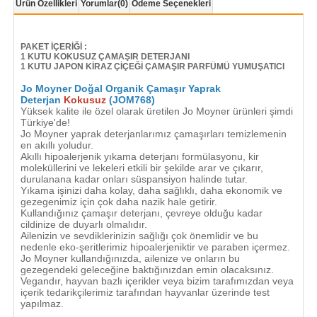
Ürün Özellikleri
Yorumlar
(0)
Ödeme Seçenekleri
PAKET İÇERİĞİ :
1 KUTU KOKUSUZ ÇAMAŞIR DETERJANI
1 KUTU JAPON KİRAZ ÇİÇEĞİ ÇAMAŞIR PARFÜMÜ YUMUŞATICI
Jo Moyner Doğal Organik Çamaşır Yaprak
Deterjan
Kokusuz
(JOM768)
Yüksek kalite ile özel olarak üretilen Jo Moyner ürünleri şimdi
Türkiye'de!
Jo Moyner yaprak deterjanlarımız çamaşırları temizlemenin
en akıllı yoludur.
Akıllı hipoalerjenik yıkama deterjanı formülasyonu, kir
moleküllerini ve lekeleri etkili bir şekilde arar ve çıkarır,
durulanana kadar onları süspansiyon halinde tutar.
Yıkama işinizi daha kolay, daha sağlıklı, daha ekonomik ve
gezegenimiz için çok daha nazik hale getirir.
Kullandığınız çamaşır deterjanı, çevreye olduğu kadar
cildinize de duyarlı olmalıdır.
Ailenizin ve sevdiklerinizin sağlığı çok önemlidir ve bu
nedenle eko-şeritlerimiz hipoalerjeniktir ve paraben içermez.
Jo Moyner kullandığınızda, ailenize ve onların bu
gezegendeki geleceğine baktığınızdan emin olacaksınız.
Vegandır, hayvan bazlı içerikler veya bizim tarafımızdan veya
içerik tedarikçilerimiz tarafından hayvanlar üzerinde test
yapılmaz.