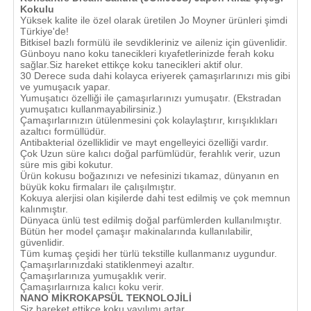
Kokulu
Yüksek kalite ile özel olarak üretilen Jo Moyner ürünleri şimdi
Türkiye'de!
Bitkisel bazlı formülü ile sevdikleriniz ve aileniz için güvenlidir.
Günboyu nano koku tanecikleri kıyafetlerinizde ferah koku
sağlar.Siz hareket ettikçe koku tanecikleri aktif olur.
30 Derece suda dahi kolayca eriyerek çamaşırlarınızı mis gibi
ve yumuşacık yapar.
Yumuşatıcı özelliği ile çamaşırlarınızı yumuşatır. (Ekstradan
yumuşatıcı kullanmayabilirsiniz.)
Çamaşırlarınızın ütülenmesini çok kolaylaştırır, kırışıklıkları
azaltıcı formüllüdür.
Antibakterial özelliklidir ve mayt engelleyici özelliği vardır.
Çok Uzun süre kalıcı doğal parfümlüdür, ferahlık verir, uzun
süre mis gibi kokutur.
Ürün kokusu boğazınızı ve nefesinizi tıkamaz, dünyanın en
büyük koku firmaları ile çalışılmıştır.
Kokuya alerjisi olan kişilerde dahi test edilmiş ve çok memnun
kalınmıştır.
Dünyaca ünlü test edilmiş doğal parfümlerden kullanılmıştır.
Bütün her model çamaşır makinalarında kullanılabilir,
güvenlidir.
Tüm kumaş çeşidi her türlü tekstille kullanmanız uygundur.
Çamaşırlarınızdaki statiklenmeyi azaltır.
Çamaşırlarınıza yumuşaklık verir.
Çamaşırlaırnıza kalıcı koku verir.
NANO MİKROKAPSÜL TEKNOLOJİLİ
Siz hareket ettikçe koku yayılımı artar.