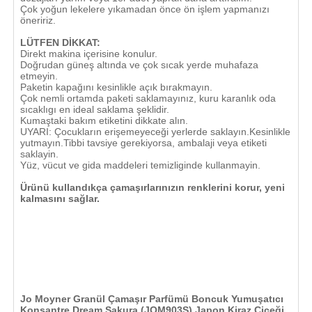
Çok yoğun lekelere yıkamadan önce ön işlem yapmanızı
öneririz.
LÜTFEN DİKKAT:
Direkt makina içerisine konulur.
Doğrudan güneş altında ve çok sıcak yerde muhafaza
etmeyin.
Paketin kapağını kesinlikle açık bırakmayın.
Çok nemli ortamda paketi saklamayınız, kuru karanlık oda
sıcaklıgı en ideal saklama şeklidir.
Kumaştaki bakım etiketini dikkate alın.
UYARI: Çocukların erişemeyeceği yerlerde saklayın.Kesinlikle
yutmayın.Tibbi tavsiye gerekiyorsa, ambalaji veya etiketi
saklayin.
Yüz, vücut ve gida maddeleri temizliginde kullanmayin.
Ürünü kullandıkça çamaşırlarınızın renklerini korur, yeni
kalmasını sağlar.
Jo Moyner Granül Çamaşır Parfümü Boncuk Yumuşatıcı
Konsantre Dream Sakura (JOM903S) Japon Kiraz Çiçeği