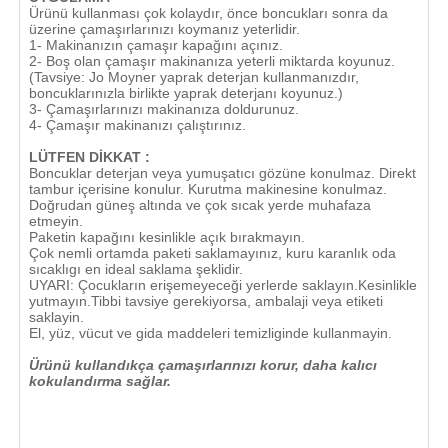
Ürünü kullanması çok kolaydır, önce boncukları sonra da
üzerine çamaşırlarınızı koymanız yeterlidir.
1- Makinanızın çamaşır kapağını açınız.
2- Boş olan çamaşır makinanıza yeterli miktarda koyunuz.
(Tavsiye: Jo Moyner yaprak deterjan kullanmanızdır,
boncuklarınızla birlikte yaprak deterjanı koyunuz.)
3- Çamaşırlarınızı makinanıza doldurunuz.
4- Çamaşır makinanızı çalıştırınız.
LÜTFEN DİKKAT :
Boncuklar deterjan veya yumuşatıcı gözüne konulmaz. Direkt
tambur içerisine konulur. Kurutma makinesine konulmaz.
Doğrudan güneş altında ve çok sıcak yerde muhafaza
etmeyin.
Paketin kapağını kesinlikle açık bırakmayın.
Çok nemli ortamda paketi saklamayınız, kuru karanlık oda
sıcaklıgı en ideal saklama şeklidir.
UYARI: Çocukların erişemeyeceği yerlerde saklayın.Kesinlikle
yutmayın.Tibbi tavsiye gerekiyorsa, ambalaji veya etiketi
saklayin.
El, yüz, vücut ve gida maddeleri temizliginde kullanmayin.
Ürünü kullandıkça çamaşırlarınızı korur, daha kalıcı
kokulandırma sağlar.