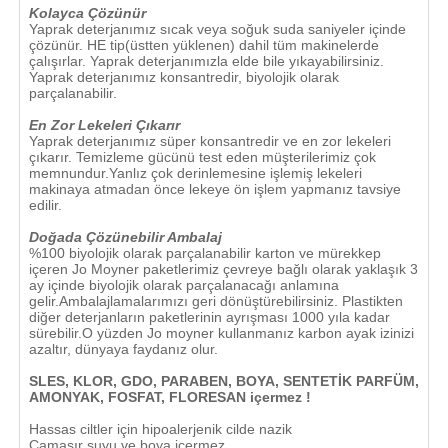
Kolayca Çözünür
Yaprak deterjanımız sıcak veya soğuk suda saniyeler içinde
çözünür. HE tip(üstten yüklenen) dahil tüm makinelerde
çalışırlar. Yaprak deterjanımızla elde bile yıkayabilirsiniz.
Yaprak deterjanımız konsantredir, biyolojik olarak
parçalanabilir.
En Zor Lekeleri Çıkarır
Yaprak deterjanımız süper konsantredir ve en zor lekeleri
çıkarır. Temizleme gücünü test eden müşterilerimiz çok
memnundur.Yanlız çok derinlemesine işlemiş lekeleri
makinaya atmadan önce lekeye ön işlem yapmanız tavsiye
edilir.
Doğada Çözünebilir Ambalaj
%100 biyolojik olarak parçalanabilir karton ve mürekkep
içeren Jo Moyner paketlerimiz çevreye bağlı olarak yaklaşık 3
ay içinde biyolojik olarak parçalanacağı anlamına
gelir.Ambalajlamalarımızı geri dönüştürebilirsiniz. Plastikten
diğer deterjanların paketlerinin ayrışması 1000 yıla kadar
sürebilir.O yüzden Jo moyner kullanmanız karbon ayak izinizi
azaltır, dünyaya faydanız olur.
SLES, KLOR, GDO, PARABEN, BOYA, SENTETİK PARFÜM,
AMONYAK, FOSFAT, FLORESAN içermez !
Hassas ciltler için hipoalerjenik cilde nazik
Çamaşır suyu ve boya içermez