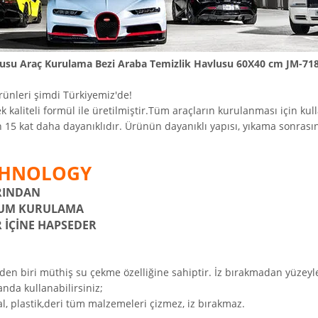
lusu Araç Kurulama Bezi Araba Temizlik Havlusu 60X40 cm JM-71
ürünleri şimdi Türkiyemiz'de!
 kaliteli formül ile üretilmiştir.Tüm araçların kurulanması için kul
15 kat daha dayanıklıdır. Ürünün dayanıklı yapısı, yıkama sonrasın
CHNOLOGY
RINDAN
IUM KURULAMA
R İÇİNE HAPSEDER
den biri müthiş su çekme özelliğine sahiptir. İz bırakmadan yüzeyler
nda kullanabilirsiniz;
al, plastik,deri tüm malzemeleri çizmez, iz bırakmaz.