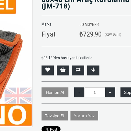
(JM-718)
Marka
JO MOYNER
Fiyat
₺729,90
(KDV Dahil)
₺98,13
`den başlayan taksitlerle
Tavsiye Et
Yorum Yaz