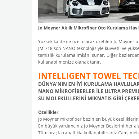
Jo Moyner Akıllı Mikrofiber Oto Kurulama Hav
Yüksek kalite ile özel olarak üretilen Jo Moyner 
JM-718 son NANO teknolojisiyle kuvvetli ve yüksek
temizlik kurulama imkânı sunar. Diğer bezlerden 
kullanabilmenize olanak tanır.
INTELLIGENT TOWEL TE
DÜNYA'NIN EN İYİ KURULAMA HAVLULA
NANO MİKROFİBERLER İLE ULTRA PREM
SU MOLEKÜLLERİNİ MIKNATIS GİBİ ÇEKE
Özellikler:
Jo Moyner mikrofiber bezin en büyük özelliklerin
En büyük yardımcınız Jo Moyner Bezlerini her ala
Tüm araçta rahatlıkla kullanabilirsiniz.Cam, met