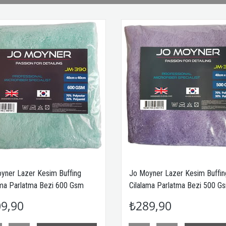
Jo Moyner Lazer Kesim Buffing
Jo Moyner Lazer Kesim 
Cilalama Parlatma Bezi 500 Gsm
& Seramik Silme Bezi Pa
40x40 cm Kore'den ithal
450 Gsm 40x40 cm
₺289,90
₺299,90