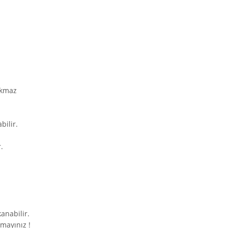
akmaz
bilir.
.
anabilir.
mayınız !