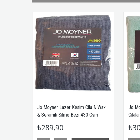
m Cila & Wax
Jo Moyner Lazer Kesim Buffing
i 430 Gsm
Cilalama Parlatma Bezi 600 Gsm
hal
40x40 cm Kore'den ithal
₺309,90