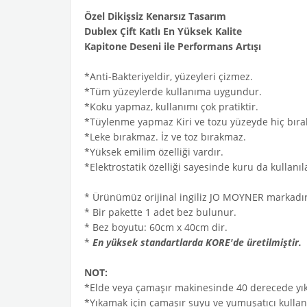
Özel Dikişsiz Kenarsız Tasarım
Dublex Çift Katlı En Yüksek Kalite
Kapitone Deseni ile Performans Artışı
*Anti-Bakteriyeldir, yüzeyleri çizmez.
*Tüm yüzeylerde kullanıma uygundur.
*Koku yapmaz, kullanımı çok pratiktir.
*Tüylenme yapmaz Kiri ve tozu yüzeyde hiç bır
*Leke bırakmaz. İz ve toz bırakmaz.
*Yüksek emilim özelliği vardır.
*Elektrostatik özelliği sayesinde kuru da kullanıla
* Ürünümüz orijinal ingiliz JO MOYNER markadır
* Bir pakette 1 adet bez bulunur.
* Bez boyutu: 60cm x 40cm dir.
*
En yüksek standartlarda KORE'de üretilmiştir.
NOT:
*Elde veya çamaşır makinesinde 40 derecede yık
*Yıkamak için çamaşır suyu ve yumuşatıcı kullan