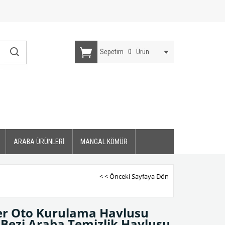
Sepetim
0
Ürün
ARABA ÜRÜNLERİ
MANGAL KÖMÜR
< < Önceki Sayfaya Dön
ber Oto Kurulama Havlusu
Bezi Araba Temizlik Havlusu