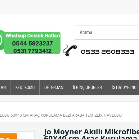
LAR
KEDİ KUMU
DETERJAN
İLGİNÇ ÜRÜNLER
İSTİRİDYE İNCİ
LUSU 60X40 CM ARAÇ KURULAMA BEZI ARABA TEMIZLIK HAVLUSU
Jo Moyner Akıllı Mikrofi
60X40 cm Araç Kurulama 