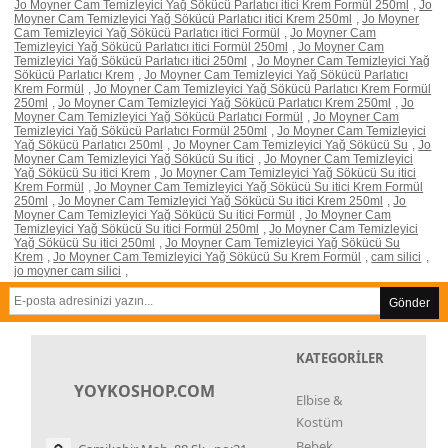
Jo Moyner Cam Temizleyici Yağ Sökücü Parlatıcı itici Krem Formül 250ml
,
Jo
Moyner Cam Temizleyici Yağ Sökücü Parlatıcı itici Krem 250ml
,
Jo Moyner
Cam Temizleyici Yağ Sökücü Parlatıcı itici Formül
,
Jo Moyner Cam
Temizleyici Yağ Sökücü Parlatıcı itici Formül 250ml
,
Jo Moyner Cam
Temizleyici Yağ Sökücü Parlatıcı itici 250ml
,
Jo Moyner Cam Temizleyici Yağ
Sökücü Parlatıcı Krem
,
Jo Moyner Cam Temizleyici Yağ Sökücü Parlatıcı
Krem Formül
,
Jo Moyner Cam Temizleyici Yağ Sökücü Parlatıcı Krem Formül
250ml
,
Jo Moyner Cam Temizleyici Yağ Sökücü Parlatıcı Krem 250ml
,
Jo
Moyner Cam Temizleyici Yağ Sökücü Parlatıcı Formül
,
Jo Moyner Cam
Temizleyici Yağ Sökücü Parlatıcı Formül 250ml
,
Jo Moyner Cam Temizleyici
Yağ Sökücü Parlatıcı 250ml
,
Jo Moyner Cam Temizleyici Yağ Sökücü Su
,
Jo
Moyner Cam Temizleyici Yağ Sökücü Su itici
,
Jo Moyner Cam Temizleyici
Yağ Sökücü Su itici Krem
,
Jo Moyner Cam Temizleyici Yağ Sökücü Su itici
Krem Formül
,
Jo Moyner Cam Temizleyici Yağ Sökücü Su itici Krem Formül
250ml
,
Jo Moyner Cam Temizleyici Yağ Sökücü Su itici Krem 250ml
,
Jo
Moyner Cam Temizleyici Yağ Sökücü Su itici Formül
,
Jo Moyner Cam
Temizleyici Yağ Sökücü Su itici Formül 250ml
,
Jo Moyner Cam Temizleyici
Yağ Sökücü Su itici 250ml
,
Jo Moyner Cam Temizleyici Yağ Sökücü Su
Krem
,
Jo Moyner Cam Temizleyici Yağ Sökücü Su Krem Formül
,
cam silici
,
jo moyner cam silici
,
Gönder
KATEGORİLER
YOYKOSHOP.COM
Elbise &
Kostüm
Bebek