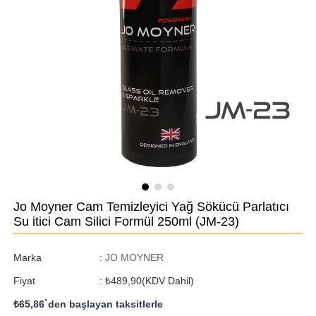
Jo Moyner Cam Temizleyici Yağ Sökücü Parlatıcı
Su itici Cam Silici Formül 250ml
(JM-23)
Marka
:
JO MOYNER
Fiyat
:
₺489,90
(KDV Dahil)
₺65,86
`den başlayan taksitlerle