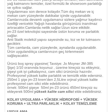
yağ katmanını temizler, özel formülü ile showroom parlaklığı
ve ışıltısı sağlar.
Uygulanması son derece kolaydır.Tüm dış mekan ve iç
mekan cam yüzeylerde dakikalar içinde uygulanabilir.
Camlarınızda devamlı uygulamanız sizlere yağmur kaydırıcı
özelliği vericektir.Yağışlı havalarda görüşünüzü inanılmaz
artıracaktır.Camlarda netlik sağlar.Uzun süre etkilidir.
jm-23 özel teknolojisi sayesinde üstün koruma ve parlaklık
sağlar.
Anti Statik molekül yapısı sayesinde su, toz ve kir tutmasını
geciktirir.
Tüm camlarda, cam yüzeylerde, aynalarda uygulanabilir.
Ürün uygulandıkça camlarınızın geç kirlenmesini
sağlayacaktır.
Ürünü boş sprey şişesine( Tavsiye: Jo Moyner JM-385
Şişe) 1/10 oranında koyunuz , üzerine kireçsiz su ekleyiniz,
şişeyi çok iyi çalkalayınız, cam silici ürününüz hazırdır.
Profesyonel yüksek kalite parlaklık ve temizlik elde edersiniz.
250ml 1 şişe jm-23 krem'den 2,5Litre orjinal yüksek kalite
profesyonel cam silici elde edebilirsiniz.
örnek: 500ml şişeye 50ml jm-23 ürünü 450ml kireçsiz su
ekleyerek 500ml
yüksek kalite cam silici
elde edebilirsiniz.
KOLAY UYGULAMA + YÜKSEK HİDROFOBİ + YÜKSEK
KORUMA + ULTRA PARLAKLIK + KOLAY TEMİZLEME
UYGULAMA