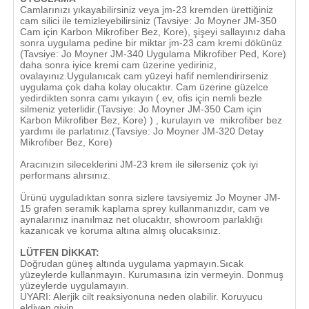
Camlarınızı yıkayabilirsiniz veya jm-23 kremden ürettiğiniz
cam silici ile temizleyebilirsiniz (Tavsiye: Jo Moyner JM-350
Cam için Karbon Mikrofiber Bez, Kore), şişeyi sallayınız daha
sonra uygulama pedine bir miktar jm-23 cam kremi dökünüz
(Tavsiye: Jo Moyner JM-340 Uygulama Mikrofiber Ped, Kore)
daha sonra iyice kremi cam üzerine yediriniz,
ovalayınız.Uygulanıcak cam yüzeyi hafif nemlendirirseniz
uygulama çok daha kolay olucaktır. Cam üzerine güzelce
yedirdikten sonra camı yıkayın ( ev, ofis için nemli bezle
silmeniz yeterlidir.(Tavsiye: Jo Moyner JM-350 Cam için
Karbon Mikrofiber Bez, Kore) ) , kurulayın ve mikrofiber bez
yardımı ile parlatınız.(Tavsiye: Jo Moyner JM-320 Detay
Mikrofiber Bez, Kore)
Aracınızın sileceklerini JM-23 krem ile silerseniz çok iyi
performans alırsınız.
Ürünü uyguladıktan sonra sizlere tavsiyemiz Jo Moyner JM-
15 grafen seramik kaplama sprey kullanmanızdır, cam ve
aynalarınız inanılmaz net olucaktır, showroom parlaklığı
kazanıcak ve koruma altına almış olucaksınız.
LÜTFEN DİKKAT:
Doğrudan güneş altında uygulama yapmayın.Sıcak
yüzeylerde kullanmayın. Kurumasına izin vermeyin. Donmuş
yüzeylerde uygulamayın.
UYARI: Alerjik cilt reaksiyonuna neden olabilir. Koruyucu
eldiven giyin.