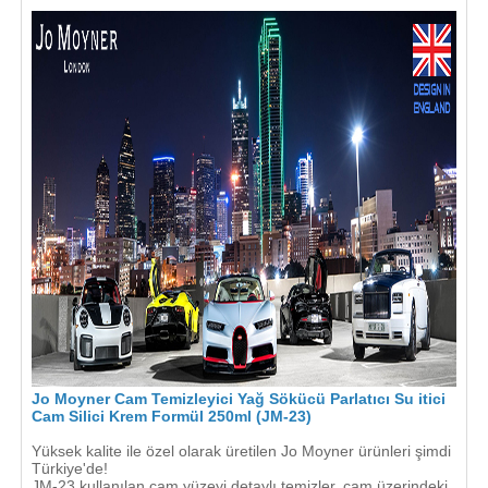
Jo Moyner Cam Temizleyici Yağ Sökücü Parlatıcı Su itici
Cam Silici Krem Formül 250ml (JM-23)
Yüksek kalite ile özel olarak üretilen Jo Moyner ürünleri şimdi
Türkiye'de!
JM-23 kullanılan cam yüzeyi detaylı temizler, cam üzerindeki