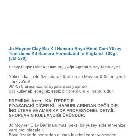
Jo Moyner Clay Bar Kil Hamuru Boya Metal Cam Yüzey
Temizleme Kil Hamuru Formulated in England 100gr.
(JM-570)
Heavy Purple ( Mor Kil Hamuru)
/ Ağır Agresif Yüzey Temizleyici
Yüksek kalite ile özel olarak üretilen Jo Moyner ürünleri şimdi
Türkiye'de!
JM-570 aracınıza kil uygulaması yapmak
için kullanabileceğiniz eşsiz bir premium kil hamurudur.
PREMİUM A+++ KALİTEDEDİR.
PİYASADAKİ DİĞER KİL HAMURLARINDAN DEĞİLDİR.
İNGİLTERE VE AMERİKA'DA PROFESYONEL DETAİL
SHOPLARIN KULLANDIĞI ÜRÜNDÜR.
Jo Moyner Clay Bar inanılmaz ipeksi bir yüzey elde etmenize
yardımcı olacaktır.
Boya üzerinde sonradan oluşan lekeleri zarar vermeden