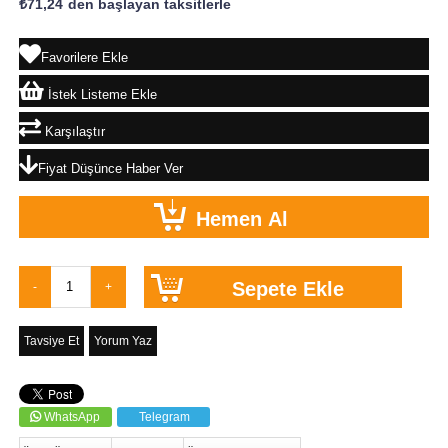
₺71,24
`den başlayan taksitlerle
Favorilere Ekle
İstek Listeme Ekle
Karşılaştır
Fiyat Düşünce Haber Ver
Tavsiye Et
Yorum Yaz
WhatsApp
Telegram