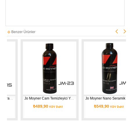
Benzer Ürünler
oya Koruma 250ml
Jo Moyner Cam Temizleyici Yağ Sökücü Parlatıcı Su itici Cam Silici Formül 250ml
Jo Moyner Nano Seramik Cilalı Şampuan Nötr Ph Dengeli Koruyuculu Konsantre 500ml
₺489,90
₺549,90
KDV Dahil
KDV Dahil