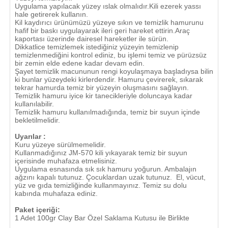
Uygulama yapılacak yüzey ıslak olmalıdır.Kili ezerek yassı
hale getirerek kullanın.
Kil kaydırıcı ürünümüzü yüzeye sıkın ve temizlik hamurunu
hafif bir baskı uygulayarak ileri geri hareket ettirin.Araç
kaportası üzerinde dairesel hareketler ile sürün.
Dikkatlice temizlemek istediğiniz yüzeyin temizlenip
temizlenmediğini kontrol ediniz, bu işlemi temiz ve pürüzsüz
bir zemin elde edene kadar devam edin.
Şayet temizlik macununun rengi koyulaşmaya başladıysa bilin
ki bunlar yüzeydeki kirlerdendir. Hamuru çevirerek, sıkarak
tekrar hamurda temiz bir yüzeyin oluşmasını sağlayın.
Temizlik hamuru iyice kir tanecikleriyle doluncaya kadar
kullanılabilir.
Temizlik hamuru kullanılmadığında, temiz bir suyun içinde
bekletilmelidir.
Uyarılar :
Kuru yüzeye sürülmemelidir.
Kullanmadığınız JM-570 kili yıkayarak temiz bir suyun
içerisinde muhafaza etmelisiniz.
Uygulama esnasında sık sık hamuru yoğurun. Ambalajın
ağzını kapalı tutunuz. Çocuklardan uzak tutunuz. El, vücut,
yüz ve gıda temizliğinde kullanmayınız. Temiz su dolu
kabında muhafaza ediniz.
Paket içeriği:
1 Adet 100gr Clay Bar Özel Saklama Kutusu ile Birlikte