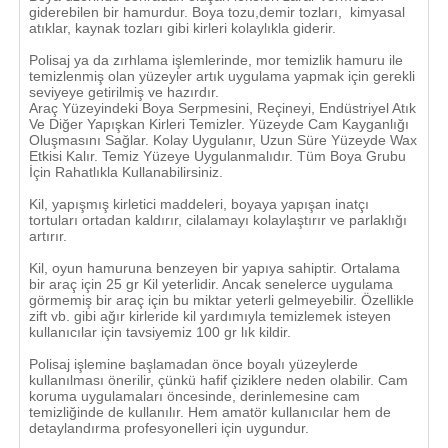
giderebilen bir hamurdur. Boya tozu,demir tozları, kimyasal
atıklar, kaynak tozları gibi kirleri kolaylıkla giderir.
Polisaj ya da zırhlama işlemlerinde, mor temizlik hamuru ile
temizlenmiş olan yüzeyler artık uygulama yapmak için gerekli
seviyeye getirilmiş ve hazırdır.
Araç Yüzeyindeki Boya Serpmesini, Reçineyi, Endüstriyel Atık
Ve Diğer Yapışkan Kirleri Temizler. Yüzeyde Cam Kayganlığı
Oluşmasını Sağlar. Kolay Uygulanır, Uzun Süre Yüzeyde Wax
Etkisi Kalır. Temiz Yüzeye Uygulanmalıdır. Tüm Boya Grubu
İçin Rahatlıkla Kullanabilirsiniz.
Kil, yapışmış kirletici maddeleri, boyaya yapışan inatçı
tortuları ortadan kaldırır, cilalamayı kolaylaştırır ve parlaklığı
artırır.
Kil, oyun hamuruna benzeyen bir yapıya sahiptir. Ortalama
bir araç için 25 gr Kil yeterlidir. Ancak senelerce uygulama
görmemiş bir araç için bu miktar yeterli gelmeyebilir. Özellikle
zift vb. gibi ağır kirleride kil yardımıyla temizlemek isteyen
kullanıcılar için tavsiyemiz 100 gr lık kildir.
Polisaj işlemine başlamadan önce boyalı yüzeylerde
kullanılması önerilir, çünkü hafif çiziklere neden olabilir. Cam
koruma uygulamaları öncesinde, derinlemesine cam
temizliğinde de kullanılır. Hem amatör kullanıcılar hem de
detaylandırma profesyonelleri için uygundur.