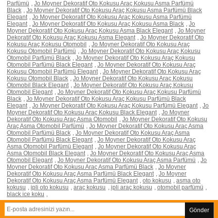
Parfümü
,
Jo Moyner Dekoratif Oto Kokusu Araç Kokusu Asma Parfümü
Black
,
Jo Moyner Dekoratif Oto Kokusu Araç Kokusu Asma Parfümü Black
Elegant
,
Jo Moyner Dekoratif Oto Kokusu Araç Kokusu Asma Parfümü
Elegant
,
Jo Moyner Dekoratif Oto Kokusu Araç Kokusu Asma Black
,
Jo
Moyner Dekoratif Oto Kokusu Araç Kokusu Asma Black Elegant
,
Jo Moyner
Dekoratif Oto Kokusu Araç Kokusu Asma Elegant
,
Jo Moyner Dekoratif Oto
Kokusu Araç Kokusu Otomobil
,
Jo Moyner Dekoratif Oto Kokusu Araç
Kokusu Otomobil Parfümü
,
Jo Moyner Dekoratif Oto Kokusu Araç Kokusu
Otomobil Parfümü Black
,
Jo Moyner Dekoratif Oto Kokusu Araç Kokusu
Otomobil Parfümü Black Elegant
,
Jo Moyner Dekoratif Oto Kokusu Araç
Kokusu Otomobil Parfümü Elegant
,
Jo Moyner Dekoratif Oto Kokusu Araç
Kokusu Otomobil Black
,
Jo Moyner Dekoratif Oto Kokusu Araç Kokusu
Otomobil Black Elegant
,
Jo Moyner Dekoratif Oto Kokusu Araç Kokusu
Otomobil Elegant
,
Jo Moyner Dekoratif Oto Kokusu Araç Kokusu Parfümü
Black
,
Jo Moyner Dekoratif Oto Kokusu Araç Kokusu Parfümü Black
Elegant
,
Jo Moyner Dekoratif Oto Kokusu Araç Kokusu Parfümü Elegant
,
Jo
Moyner Dekoratif Oto Kokusu Araç Kokusu Black Elegant
,
Jo Moyner
Dekoratif Oto Kokusu Araç Asma Otomobil
,
Jo Moyner Dekoratif Oto Kokusu
Araç Asma Otomobil Parfümü
,
Jo Moyner Dekoratif Oto Kokusu Araç Asma
Otomobil Parfümü Black
,
Jo Moyner Dekoratif Oto Kokusu Araç Asma
Otomobil Parfümü Black Elegant
,
Jo Moyner Dekoratif Oto Kokusu Araç
Asma Otomobil Parfümü Elegant
,
Jo Moyner Dekoratif Oto Kokusu Araç
Asma Otomobil Black Elegant
,
Jo Moyner Dekoratif Oto Kokusu Araç Asma
Otomobil Elegant
,
Jo Moyner Dekoratif Oto Kokusu Araç Asma Parfümü
,
Jo
Moyner Dekoratif Oto Kokusu Araç Asma Parfümü Black
,
Jo Moyner
Dekoratif Oto Kokusu Araç Asma Parfümü Black Elegant
,
Jo Moyner
Dekoratif Oto Kokusu Araç Asma Parfümü Elegant
,
oto kokusu
,
asma oto
kokusu
,
ipli oto kokusu
,
araç kokusu
,
ipli araç kokusu
,
otomobil parfümü
,
black ice koku
,
Gönder