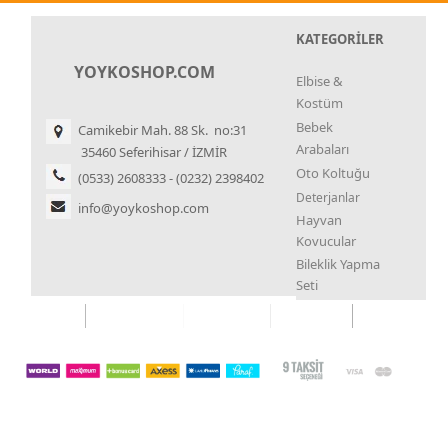
KATEGORİLER
YOYKOSHOP.COM
Elbise &
Kostüm
Bebek
Camikebir Mah. 88 Sk. no:31
Arabaları
35460 Seferihisar / İZMİR
Oto Koltuğu
(0533) 2608333 - (0232) 2398402
Deterjanlar
info@yoykoshop.com
Hayvan
Kovucular
Bileklik Yapma
Seti
Kupa Çekme
Seti
İstiridye İnci
Koku
Sistemleri