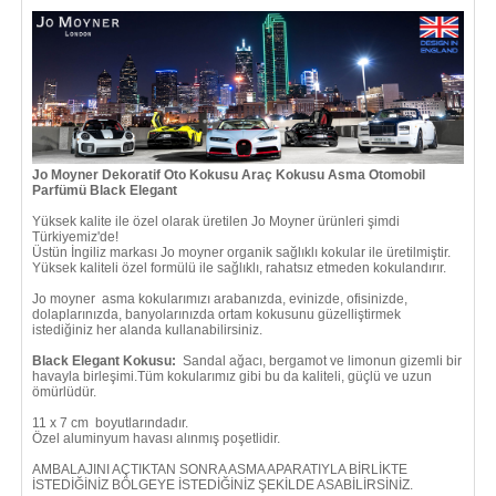
Jo Moyner Dekoratif Oto Kokusu Araç Kokusu Asma Otomobil
Parfümü Black Elegant
Yüksek kalite ile özel olarak üretilen Jo Moyner ürünleri şimdi
Türkiyemiz'de!
Üstün İngiliz markası Jo moyner organik sağlıklı kokular ile üretilmiştir.
Yüksek kaliteli özel formülü ile sağlıklı, rahatsız etmeden kokulandırır.
Jo moyner asma kokularımızı arabanızda, evinizde, ofisinizde,
dolaplarınızda, banyolarınızda ortam kokusunu güzelliştirmek
istediğiniz her alanda kullanabilirsiniz.
Black Elegant Kokusu:
Sandal ağacı, bergamot ve limonun gizemli bir
havayla birleşimi.Tüm kokularımız gibi bu da kaliteli, güçlü ve uzun
ömürlüdür.
11 x 7 cm boyutlarındadır.
Özel aluminyum havası alınmış poşetlidir.
AMBALAJINI AÇTIKTAN SONRA ASMA APARATIYLA BİRLİKTE
İSTEDİĞİNİZ BÖLGEYE İSTEDİĞİNİZ ŞEKİLDE ASABİLİRSİNİZ.