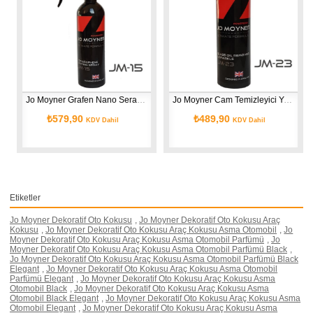
Jo Moyner Grafen Nano Seramik Sprey Kaplama Su itici Parlatıcı Boya Koruma 250ml
Jo Moyner Cam Temizleyici Yağ Sökücü Parlatıcı Su itici Cam Silici Formül 250ml
₺579,90
₺489,90
KDV Dahil
KDV Dahil
Etiketler
Jo Moyner Dekoratif Oto Kokusu
,
Jo Moyner Dekoratif Oto Kokusu Araç
Kokusu
,
Jo Moyner Dekoratif Oto Kokusu Araç Kokusu Asma Otomobil
,
Jo
Moyner Dekoratif Oto Kokusu Araç Kokusu Asma Otomobil Parfümü
,
Jo
Moyner Dekoratif Oto Kokusu Araç Kokusu Asma Otomobil Parfümü Black
,
Jo Moyner Dekoratif Oto Kokusu Araç Kokusu Asma Otomobil Parfümü Black
Elegant
,
Jo Moyner Dekoratif Oto Kokusu Araç Kokusu Asma Otomobil
Parfümü Elegant
,
Jo Moyner Dekoratif Oto Kokusu Araç Kokusu Asma
Otomobil Black
,
Jo Moyner Dekoratif Oto Kokusu Araç Kokusu Asma
Otomobil Black Elegant
,
Jo Moyner Dekoratif Oto Kokusu Araç Kokusu Asma
Otomobil Elegant
,
Jo Moyner Dekoratif Oto Kokusu Araç Kokusu Asma