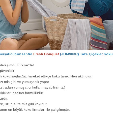
muşatıcı Konsantre
Fresh Bouquet
(JOM903R) Taze Çiçekler Koku
leri şimdi Türkiye'de!
güvenlidir.
koku sağlar.Siz hareket ettikçe koku tanecikleri aktif olur.
zı mis gibi ve yumuşacık yapar.
Ekstradan yumuşatıcı kullanmayabilirsiniz.)
klıkları azaltıcı formüllüdür.
ardır.
ir, uzun süre mis gibi kokutur.
ın en büyük koku firmaları ile çalışılmıştır.