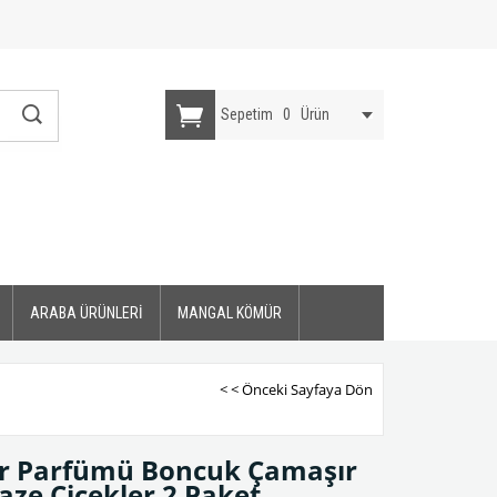
Sepetim
0
Ürün
ARABA ÜRÜNLERİ
MANGAL KÖMÜR
< < Önceki Sayfaya Dön
ır Parfümü Boncuk Çamaşır
aze Çiçekler 2 Paket