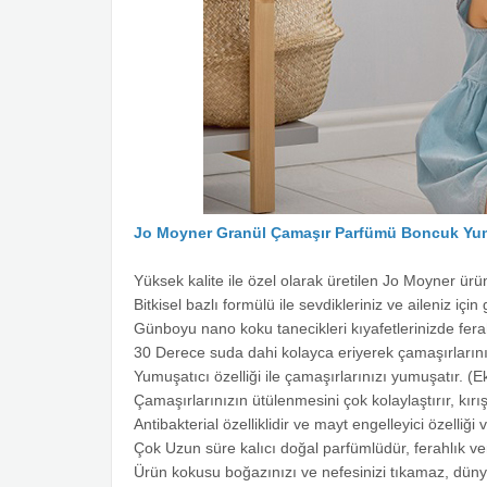
Jo Moyner Granül Çamaşır Parfümü Boncuk Yu
Yüksek kalite ile özel olarak üretilen Jo Moyner ürün
Bitkisel bazlı formülü ile sevdikleriniz ve aileniz için 
Günboyu nano koku tanecikleri kıyafetlerinizde ferah 
30 Derece suda dahi kolayca eriyerek çamaşırlarını
Yumuşatıcı özelliği ile çamaşırlarınızı yumuşatır. (
Çamaşırlarınızın ütülenmesini çok kolaylaştırır, kırışı
Antibakterial özelliklidir ve mayt engelleyici özelliği v
Çok Uzun süre kalıcı doğal parfümlüdür, ferahlık ver
Ürün kokusu boğazınızı ve nefesinizi tıkamaz, dünyan