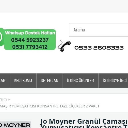
LAR
KEDİ KUMU
DETERJAN
İLGİNÇ ÜRÜNLER
İSTİRİDYE İNCİ
TICI
>
ŞIR YUMUŞATICISI KONSANTRE TAZE ÇIÇEKLER 2 PAKET
Jo Moyner Granül Çamaş
Yumuşatıcısı Konsantre T