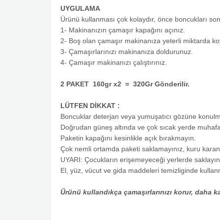
UYGULAMA
Ürünü kullanması çok kolaydır, önce boncukları sonr
1- Makinanızın çamaşır kapağını açınız.
2- Boş olan çamaşır makinanıza yeterli miktarda koy
3- Çamaşırlarınızı makinanıza doldurunuz.
4- Çamaşır makinanızı çalıştırınız.
2 PAKET 160gr x2 = 320Gr Gönderilir.
LÜTFEN DİKKAT :
Boncuklar deterjan veya yumuşatıcı gözüne konulma
Doğrudan güneş altında ve çok sıcak yerde muhaf
Paketin kapağını kesinlikle açık bırakmayın.
Çok nemli ortamda paketi saklamayınız, kuru karanlı
UYARI: Çocukların erişemeyeceği yerlerde saklayın.K
El, yüz, vücut ve gida maddeleri temizliginde kulla
Ürünü kullandıkça çamaşırlarınızı korur, daha ka