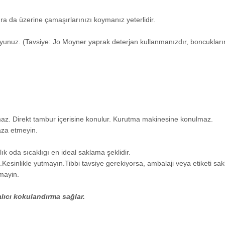
a da üzerine çamaşırlarınızı koymanız yeterlidir.
unuz. (Tavsiye: Jo Moyner yaprak deterjan kullanmanızdır, boncuklarını
z. Direkt tambur içerisine konulur. Kurutma makinesine konulmaz.
aza etmeyin.
k oda sıcaklıgı en ideal saklama şeklidir.
esinlikle yutmayın.Tibbi tavsiye gerekiyorsa, ambalaji veya etiketi sak
nmayin.
lıcı kokulandırma sağlar.