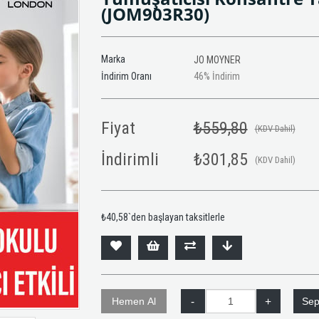
(JOM903R30)
Marka
JO MOYNER
İndirim Oranı
46
%
İndirim
Fiyat
₺559,80
(KDV Dahil)
İndirimli
₺301,85
(KDV Dahil)
₺40,58
`den başlayan taksitlerle