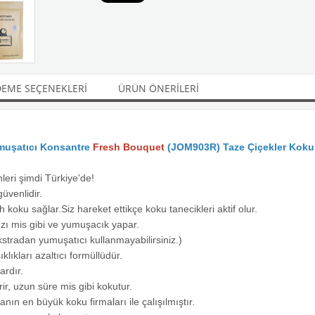
EME SEÇENEKLERI
ÜRÜN ÖNERILERI
muşatıcı Konsantre
Fresh Bouquet
(JOM903R) Taze Çiçekler Koku
leri şimdi Türkiye'de!
güvenlidir.
koku sağlar.Siz hareket ettikçe koku tanecikleri aktif olur.
zı mis gibi ve yumuşacık yapar.
Ekstradan yumuşatıcı kullanmayabilirsiniz.)
klıkları azaltıcı formüllüdür.
ardır.
ir, uzun süre mis gibi kokutur.
ın en büyük koku firmaları ile çalışılmıştır.