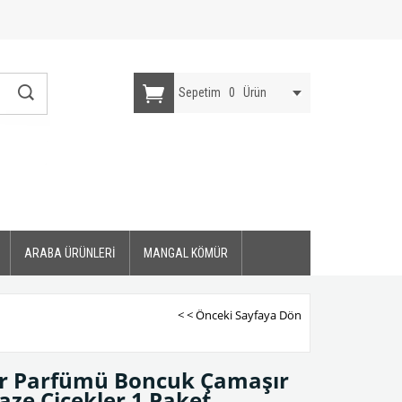
Sepetim
0
Ürün
ARABA ÜRÜNLERİ
MANGAL KÖMÜR
< < Önceki Sayfaya Dön
ır Parfümü Boncuk Çamaşır
aze Çiçekler 1 Paket