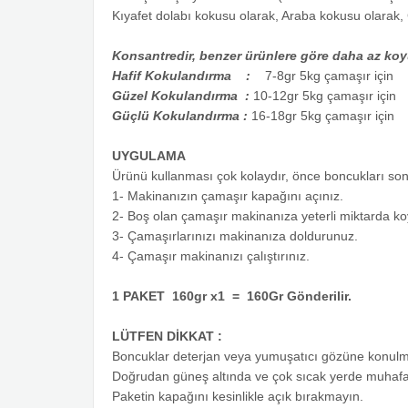
Kıyafet dolabı kokusu olarak, Araba kokusu olarak, 
Konsantredir, benzer ürünlere göre daha az koyul
Hafif Kokulandırma :
7-8gr 5kg çamaşır için
Güzel Kokulandırma :
10-12gr 5kg çamaşır için
Güçlü Kokulandırma :
16-18gr 5kg çamaşır için
UYGULAMA
Ürünü kullanması çok kolaydır, önce boncukları sonr
1- Makinanızın çamaşır kapağını açınız.
2- Boş olan çamaşır makinanıza yeterli miktarda koy
3- Çamaşırlarınızı makinanıza doldurunuz.
4- Çamaşır makinanızı çalıştırınız.
1 PAKET 160gr x1 = 160Gr Gönderilir.
LÜTFEN DİKKAT :
Boncuklar deterjan veya yumuşatıcı gözüne konulma
Doğrudan güneş altında ve çok sıcak yerde muhaf
Paketin kapağını kesinlikle açık bırakmayın.