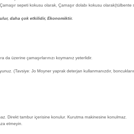
Çamaşır sepeti kokusu olarak, Çamaşır dolabı kokusu olarak(tülbente sa
ur, daha çok etkilidir, Ekonomiktir.
a da üzerine çamaşırlarınızı koymanız yeterlidir.
unuz. (Tavsiye: Jo Moyner yaprak deterjan kullanmanızdır, boncuklarını
z. Direkt tambur içerisine konulur. Kurutma makinesine konulmaz.
aza etmeyin.