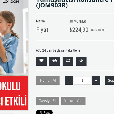
(JOM903R)
Marka
JO MOYNER
Fiyat
₺224,90
(KDV Dahil)
₺30,24
`den başlayan taksitlerle
Tavsiye Et
Yorum Yaz