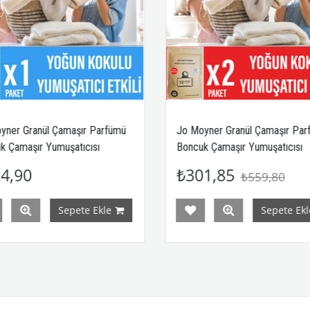
Jo Moyner Granül Çamaşır Parfümü
Jo Moyner Granül Çam
Boncuk Çamaşır Yumuşatıcısı
Boncuk Çamaşır Yumuşa
Konsantre Taze Çiçekler 2 Paket
Konsantre Taze Çiçekl
₺301,85
₺479,90
₺559,80
Sepete Ekle
Sep