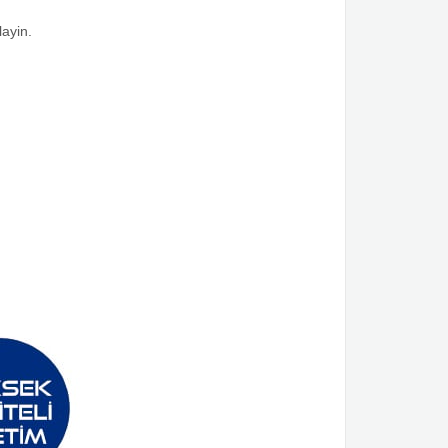
layin.