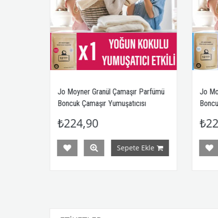
amaşır Parfümü
Jo Moyner Granül Çamaşır Parfümü
uşatıcısı
Boncuk Çamaşır Yumuşatıcısı
az Çiçeği 1
Konsantre Taze Keten 1 Paket
₺224,90
Sepete Ekle
Sepete Ekle