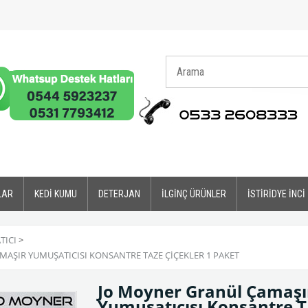
LAR
KEDİ KUMU
DETERJAN
İLGİNÇ ÜRÜNLER
İSTİRİDYE İNCİ
TICI
>
ŞIR YUMUŞATICISI KONSANTRE TAZE ÇIÇEKLER 1 PAKET
Jo Moyner Granül Çamaş
Yumuşatıcısı Konsantre T