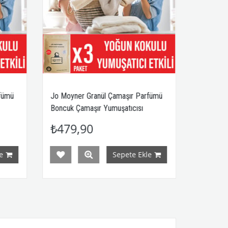
aşır Parfümü
Jo Moyner Granül Çamaşır Parfümü
J
tıcısı
Boncuk Çamaşır Yumuşatıcısı
B
er 3 Paket
Konsantre Taze Bahar 1 Paket
K
₺224,90
ete Ekle
Sepete Ekle