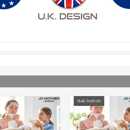
%46
İndirim