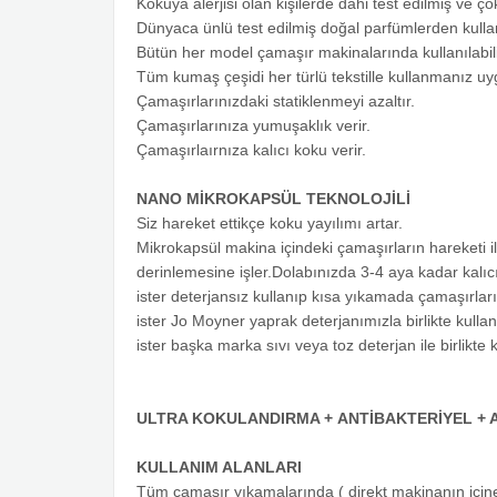
Kokuya alerjisi olan kişilerde dahi test edilmiş ve 
Dünyaca ünlü test edilmiş doğal parfümlerden kullan
Bütün her model çamaşır makinalarında kullanılabilir
Tüm kumaş çeşidi her türlü tekstille kullanmanız u
Çamaşırlarınızdaki statiklenmeyi azaltır.
Çamaşırlarınıza yumuşaklık verir.
Çamaşırlaırnıza kalıcı koku verir.
NANO MİKROKAPSÜL TEKNOLOJİLİ
Siz hareket ettikçe koku yayılımı artar.
Mikrokapsül makina içindeki çamaşırların hareketi il
derinlemesine işler.Dolabınızda 3-4 aya kadar kalıcı
ister deterjansız kullanıp kısa yıkamada çamaşırları
ister Jo Moyner yaprak deterjanımızla birlikte kullan
ister başka marka sıvı veya toz deterjan ile birlikte k
ULTRA KOKULANDIRMA +
ANTİBAKTERİYEL + 
KULLANIM ALANLARI
Tüm çamaşır yıkamalarında ( direkt makinanın için