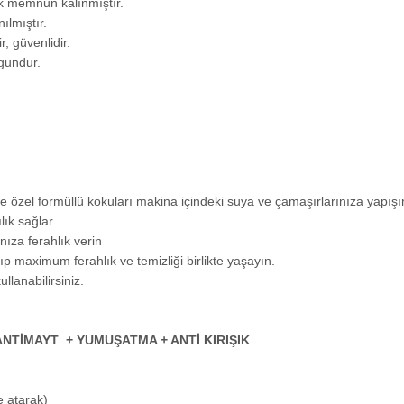
çok memnun kalınmıştır.
ılmıştır.
, güvenlidir.
ygundur.
e özel formüllü kokuları makina içindeki suya ve çamaşırlarınıza yapışır
lık sağlar.
nıza ferahlık verin
ıp maximum ferahlık ve temizliği birlikte yaşayın.
ullanabilirsiniz.
ANTİMAYT + YUMUŞATMA + ANTİ KIRIŞIK
e atarak)