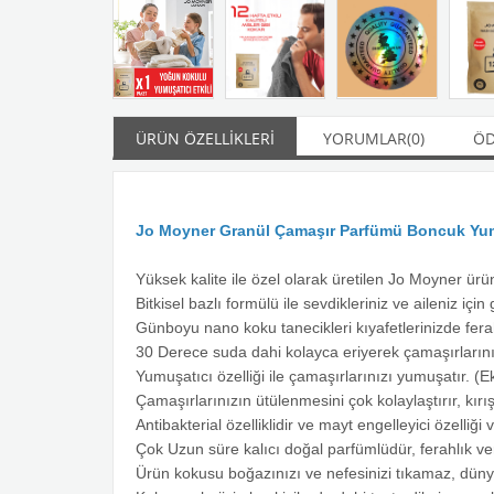
ÜRÜN ÖZELLIKLERI
YORUMLAR
(0)
ÖD
Jo Moyner Granül Çamaşır Parfümü Boncuk Yu
Yüksek kalite ile özel olarak üretilen Jo Moyner ürün
Bitkisel bazlı formülü ile sevdikleriniz ve aileniz için 
Günboyu nano koku tanecikleri kıyafetlerinizde ferah 
30 Derece suda dahi kolayca eriyerek çamaşırlarını
Yumuşatıcı özelliği ile çamaşırlarınızı yumuşatır. (
Çamaşırlarınızın ütülenmesini çok kolaylaştırır, kırışı
Antibakterial özelliklidir ve mayt engelleyici özelliği v
Çok Uzun süre kalıcı doğal parfümlüdür, ferahlık ver
Ürün kokusu boğazınızı ve nefesinizi tıkamaz, dünyan