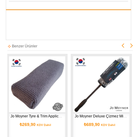
Benzer Ürünler
Jo Moyner Tyre & Trim Applicator - Lastik ve Plastik Uygulama Pedi Aplikatörü Kore'den ithal
Jo Moyner Deluxe Çizmez Mikrofiber Hızlı Jant Temizleme Fırçası Büyük Boy Kore'den ithal
₺269,90
₺689,90
₺3
KDV Dahil
KDV Dahil