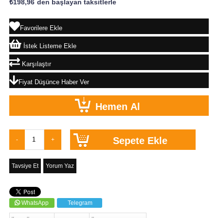
₺198,96
`den başlayan taksitlerle
Favorilere Ekle
İstek Listeme Ekle
Karşılaştır
Fiyat Düşünce Haber Ver
Tavsiye Et
Yorum Yaz
WhatsApp
Telegram