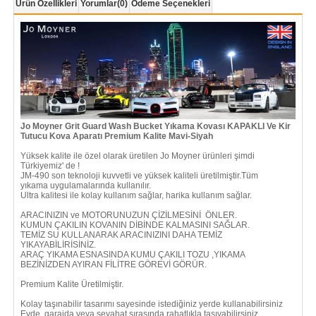
Ürün Özellikleri
Yorumlar
(0)
Ödeme Seçenekleri
Jo Moyner Grit Guard Wash Bucket Yıkama Kovası KAPAKLI Ve Kir
Tutucu Kova Aparatı Premium Kalite Mavi-Siyah
Yüksek kalite ile özel olarak üretilen Jo Moyner ürünleri şimdi
Türkiyemiz' de !
JM-490 son teknoloji kuvvetli ve yüksek kaliteli üretilmiştir.Tüm
yıkama uygulamalarında kullanılır.
Ultra kalitesi ile kolay kullanım sağlar, harika kullanım sağlar.
ARACINIZIN ve MOTORUNUZUN ÇİZİLMESİNİ ÖNLER.
KUMUN ÇAKILIN KOVANIN DİBİNDE KALMASINI SAĞLAR.
TEMİZ SU KULLANARAK ARACINIZINI DAHA TEMİZ
YIKAYABİLİRİSİNİZ.
ARAÇ YIKAMA ESNASINDA KUMU ÇAKILI TOZU ,YIKAMA
BEZİNİZDEN AYIRAN FİLİTRE GÖREVİ GÖRÜR.
Premium Kalite Üretilmiştir.
Kolay taşınabilir tasarımı sayesinde istediğiniz yerde kullanabilirsiniz
Evde, garajda veya seyahat sırasında rahatlıkla taşıyabilirsiniz.