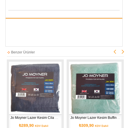
Benzer Ürünler
Jo Moyner Lazer Kesim Cila & Wax & Seramik Silme Bezi 430 Gsm 40x40 cm Kore'den ithal
Jo Moyner Lazer Kesim Buffing Cilalama Parlatma Bezi 600 Gsm 40x40 cm Kore'den ithal
89,90
₺309,90
₺289,9
KDV Dahil
KDV Dahil