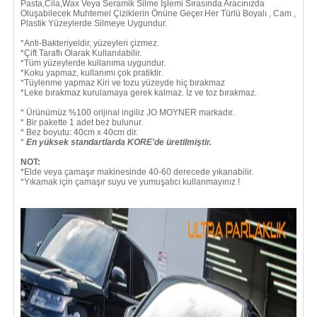
Pasta,Cila,Wax Veya Seramik Silme İşlemi Sırasında Aracınızda
Oluşabilecek Muhtemel Çiziklerin Önüne Geçer.Her Türlü Boyalı , Cam ,
Plastik Yüzeylerde Silmeye Uygundur.
*Anti-Bakteriyeldir, yüzeyleri çizmez.
*Çift Taraflı Olarak Kullanılabilir.
*Tüm yüzeylerde kullanıma uygundur.
*Koku yapmaz, kullanımı çok pratiktir.
*Tüylenme yapmaz Kiri ve tozu yüzeyde hiç bırakmaz
*Leke bırakmaz kurulamaya gerek kalmaz. İz ve toz bırakmaz.
* Ürünümüz %100 orijinal ingiliz JO MOYNER markadır.
* Bir pakette 1 adet bez bulunur.
* Bez boyutu: 40cm x 40cm dir.
*
En yüksek standartlarda KORE'de üretilmiştir.
NOT:
*Elde veya çamaşır makinesinde 40-60 derecede yıkanabilir.
*Yıkamak için çamaşır suyu ve yumuşatıcı kullanmayınız !