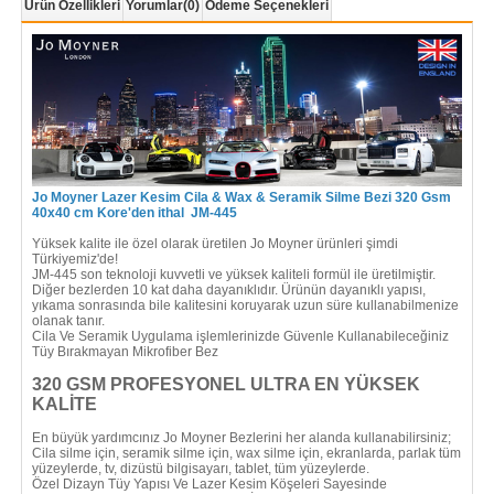
Ürün Özellikleri
Yorumlar
(0)
Ödeme Seçenekleri
Jo Moyner Lazer Kesim Cila & Wax & Seramik Silme Bezi 320 Gsm
40x40 cm Kore'den ithal JM-445
Yüksek kalite ile özel olarak üretilen Jo Moyner ürünleri şimdi
Türkiyemiz'de!
JM-445 son teknoloji kuvvetli ve yüksek kaliteli formül ile üretilmiştir.
Diğer bezlerden 10 kat daha dayanıklıdır. Ürünün dayanıklı yapısı,
yıkama sonrasında bile kalitesini koruyarak uzun süre kullanabilmenize
olanak tanır.
Cila Ve Seramik Uygulama işlemlerinizde Güvenle Kullanabileceğiniz
Tüy Bırakmayan Mikrofiber Bez
320 GSM
PROFESYONEL
ULTRA EN YÜKSEK
KALİTE
En büyük yardımcınız Jo Moyner Bezlerini her alanda kullanabilirsiniz;
Cila silme için, seramik silme için, wax silme için, ekranlarda, parlak tüm
yüzeylerde, tv, dizüstü bilgisayarı, tablet, tüm yüzeylerde.
Özel Dizayn Tüy Yapısı Ve Lazer Kesim Köşeleri Sayesinde