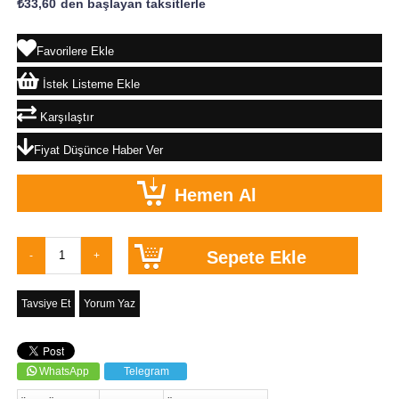
₺33,60
`den başlayan taksitlerle
Favorilere Ekle
İstek Listeme Ekle
Karşılaştır
Fiyat Düşünce Haber Ver
Tavsiye Et
Yorum Yaz
WhatsApp
Telegram