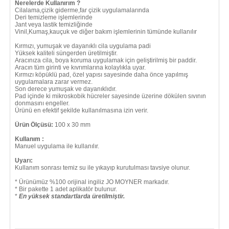
Nerelerde Kullanırım ?
Cilalama,çizik giderme,far çizik uygulamalarında
Deri temizleme işlemlerinde
Jant veya lastik temizliğinde
Vinil,Kumaş,kauçuk ve diğer bakım işlemlerinin tümünde kullanılır
Kırmızı, yumuşak ve dayanıklı cila uygulama padi
Yüksek kaliteli süngerden üretilmiştir.
Aracınıza cila, boya koruma uygulamak için geliştirilmiş bir paddir.
Aracın tüm girinti ve kıvrımlarına kolaylıkla uyar.
Kırmızı köpüklü pad, özel yapısı sayesinde daha önce yapılmış
uygulamalara zarar vermez.
Son derece yumuşak ve dayanıklıdır.
Pad içinde ki mikroskobik hücreler sayesinde üzerine dökülen sıvının
donmasını engeller.
Ürünü en efektif şekilde kullanılmasına izin verir.
Ürün Ölçüsü:
100 x 30 mm
Kullanım :
Manuel uygulama ile kullanılır.
Uyarı:
Kullanım sonrası temiz su ile yıkayıp kurutulması tavsiye olunur.
* Ürünümüz %100 orijinal ingiliz JO MOYNER markadır.
* Bir pakette 1 adet aplikatör bulunur.
*
En yüksek standartlarda üretilmiştir.