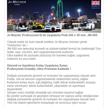
Jo Moyner Profesyonel El ile Uygulama Pedi 100 x 30 mm. JM-560
Yüksek kalite ile özel olarak üretilen Jo Moyner ürünleri şimdi
Türkiyemiz' de !
JM-560 son teknoloji kuvvetli ve yüksek kaliteli formül ile üretilmiştir.Tüm
lastik, wax, cila,trim, deri uygulamalarında kullanılır.
Ultra kalitesi ile yüzeyde pürüzsüz bir hareket sağlar, uygulama
risklerini en aza indirir.
Güvenli ve İnanılmaz Kolay Uygulama Sunar.
Profesyonel Üründür, Ultra Premium Kalitedir !
Değişik yüzeylerde güvenli ve homojen bir uygulamaya olanak verir.
Pasta, cila ve benzeri uygulamalarda mükemmel sonuç sağlar.
Kullanımı kolay mum, eşit dağılmış, hafif, tekrar kullanılabilir, boyaya
zarar vermeyen, tekrar kullanılabilir, yıkanabilir ve aşınmaya
dayanıklıdır.
Sünger emici özelliği olmadığı için üründen tasarruf sağlar.
Bu pedler yumuşak ve geçirgen olmayan bir yapıya sahip olduğundan
değişik yüzeylerde güvenli ve homojen bir uygulamaya olanak verir.
Tüm oto bakım işlemlerini kolaylaştır ve sorunsuz işlev sunar.