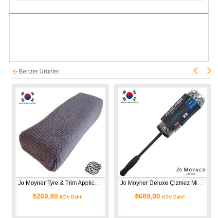
Benzer Ürünler
Jo Moyner Tyre & Trim Applicator - Lastik ve Plastik Uygulama Pedi Aplikatörü Kore'den ithal
Jo Moyner Deluxe Çizmez Mikrofiber Hızlı Jant Temizleme Fırçası Büyük Boy Kore'den ithal
₺269,90
₺689,90
₺3
KDV Dahil
KDV Dahil