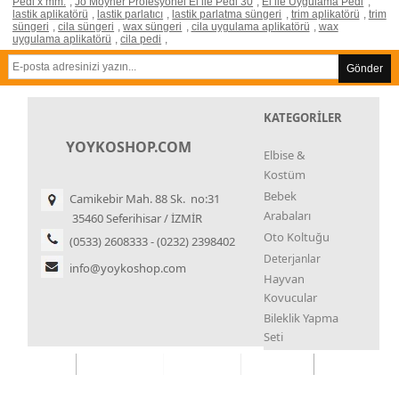
Pedi x mm.
,
Jo Moyner Profesyonel El ile Pedi 30
,
El ile Uygulama Pedi
,
lastik aplikatörü
,
lastik parlatıcı
,
lastik parlatma süngeri
,
trim aplikatörü
,
trim
süngeri
,
cila süngeri
,
wax süngeri
,
cila uygulama aplikatörü
,
wax
uygulama aplikatörü
,
cila pedi
,
Gönder
KATEGORİLER
YOYKOSHOP.COM
Elbise &
Kostüm
Bebek
Camikebir Mah. 88 Sk. no:31
Arabaları
35460 Seferihisar / İZMİR
Oto Koltuğu
(0533) 2608333 - (0232) 2398402
Deterjanlar
info@yoykoshop.com
Hayvan
Kovucular
Bileklik Yapma
Seti
Kupa Çekme
Seti
İstiridye İnci