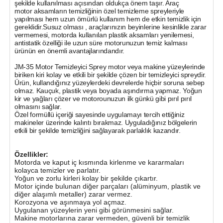
şekilde kullanılması açısından oldukça önem taşır. Araç
motor aksamların temizliğinin özel temizleme spreyleriyle
yapılması hem uzun ömürlü kullanım hem de etkin temizlik için
gereklidir.Susuz olması , araçlarınızın beyinlerine kesinlikle zarar
vermemesi, motorda kullanılan plastik aksamları yenilemesi,
antistatik özelliği ile uzun süre motorunuzun temiz kalması
ürünün en önemli avantajlarındandır.
JM-35 Motor Temizleyici Sprey motor veya makine yüzeylerinde
biriken kiri kolay ve etkili bir şekilde çözen bir temizleyici spreydir.
Ürün, kullandığınız yüzeylerdeki devrelerde hiçbir soruna sebep
olmaz. Kauçuk, plastik veya boyada aşındırma yapmaz. Yoğun
kir ve yağları çözer ve motorounuzun ilk günkü gibi pırıl pırıl
olmasını sağlar.
Özel formüllü içeriği sayesinde uygulamayı tercih ettiğiniz
makineler üzerinde kalıntı bırakmaz. Uyguladığınız bölgelerin
etkili bir şekilde temizliğini sağlayarak parlaklık kazandır.
Özellikler:
Motorda ve kaput iç kısmında kirlenme ve kararmaları
kolayca temizler ve parlatır.
Yoğun ve zorlu kirleri kolay bir şekilde çıkartır.
Motor içinde bulunan diğer parçaları (alüminyum, plastik ve
diğer alaşımlı metaller) zarar vermez.
Korozyona ve aşınmaya yol açmaz.
Uygulanan yüzeylerin yeni gibi görünmesini sağlar.
Makine motorlarına zarar vermeden, güvenli bir temizlik