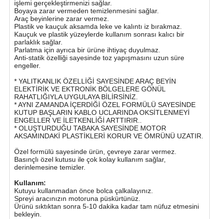
işlemi gerçekleştirmenizi sağlar.
Boyaya zarar vermeden temizlenmesini sağlar.
Araç beyinlerine zarar vermez.
Plastik ve kauçuk aksamda leke ve kalıntı iz bırakmaz.
Kauçuk ve plastik yüzeylerde kullanım sonrası kalıcı bir
parlaklık sağlar.
Parlatma için ayrıca bir ürüne ihtiyaç duyulmaz.
Anti-statik özelliği sayesinde toz yapışmasını uzun süre
engeller.
* YALITKANLIK ÖZELLİĞİ SAYESİNDE ARAÇ BEYİN
ELEKTİRİK VE EKTRONİK BÖLGELERE GÖNÜL
RAHATLIĞIYLA UYGULAYA BİLİRSİNİZ.
* AYNI ZAMANDA İÇERDİĞİ ÖZEL FORMÜLÜ SAYESİNDE
KUTUP BAŞLARIN KABLO UCLARINDA OKSİTLENMEYİ
ENGELLER VE İLETKENLİĞİ ARTTIRIR..
* OLUŞTURDUĞU TABAKA SAYESİNDE MOTOR
AKSAMINDAKİ PLASTİKLERİ KORUR VE ÖMRÜNÜ UZATIR.
Özel formülü sayesinde ürün, çevreye zarar vermez.
Basınçlı özel kutusu ile çok kolay kullanım sağlar,
derinlemesine temizler.
Kullanım:
Kutuyu kullanmadan önce bolca çalkalayınız.
Spreyi aracınızın motoruna püskürtünüz.
Ürünü sıktıktan sonra 5-10 dakika kadar tam nüfuz etmesini
bekleyin.