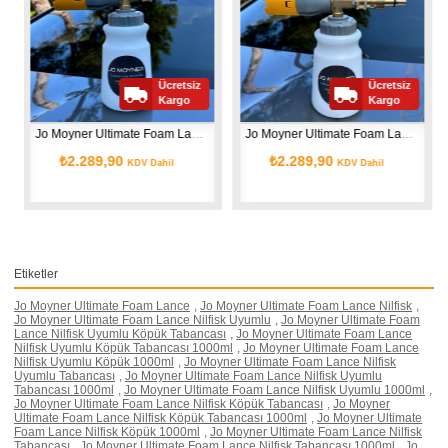
Ücretsiz
Ücretsiz
Kargo
Kargo
Jo Moyner Ultimate Foam Lance Bosch Uyumlu Köpük Tabancası 1000ml
Jo Moyner Ultimate Foam Lance Lavor Uyumlu Köpük Tabancası 1000ml
₺2.289,90
₺899,90
DV Dahil
KDV Dahil
KDV Dahi
Etiketler
Jo Moyner Ultimate Foam Lance
,
Jo Moyner Ultimate Foam Lance Nilfisk
,
Jo Moyner Ultimate Foam Lance Nilfisk Uyumlu
,
Jo Moyner Ultimate Foam
Lance Nilfisk Uyumlu Köpük Tabancası
,
Jo Moyner Ultimate Foam Lance
Nilfisk Uyumlu Köpük Tabancası 1000ml
,
Jo Moyner Ultimate Foam Lance
Nilfisk Uyumlu Köpük 1000ml
,
Jo Moyner Ultimate Foam Lance Nilfisk
Uyumlu Tabancası
,
Jo Moyner Ultimate Foam Lance Nilfisk Uyumlu
Tabancası 1000ml
,
Jo Moyner Ultimate Foam Lance Nilfisk Uyumlu 1000ml
,
Jo Moyner Ultimate Foam Lance Nilfisk Köpük Tabancası
,
Jo Moyner
Ultimate Foam Lance Nilfisk Köpük Tabancası 1000ml
,
Jo Moyner Ultimate
Foam Lance Nilfisk Köpük 1000ml
,
Jo Moyner Ultimate Foam Lance Nilfisk
Tabancası
,
Jo Moyner Ultimate Foam Lance Nilfisk Tabancası 1000ml
,
Jo