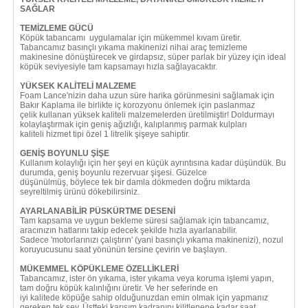
SAĞLAR
TEMİZLEME GÜCÜ
Köpük tabancamı uygulamalar için mükemmel kıvam üretir.
Tabancamız basınçlı yıkama makinenizi nihai araç temizleme
makinesine dönüştürecek ve girdapsız, süper parlak bir yüzey için ideal
köpük seviyesiyle tam kapsamayı hızla sağlayacaktır.
YÜKSEK KALİTELİ MALZEME
Foam Lance'nizin daha uzun süre harika görünmesini sağlamak için
Bakır Kaplama ile birlikte iç korozyonu önlemek için paslanmaz
çelik kullanan yüksek kaliteli malzemelerden üretilmiştir! Doldurmayı
kolaylaştırmak için geniş ağızlığı, kalıplanmış parmak kulpları
kaliteli hizmet tipi özel 1 litrelik şişeye sahiptir.
GENİŞ BOYUNLU ŞİŞE
Kullanım kolaylığı için her şeyi en küçük ayrıntısına kadar düşündük. Bu
durumda, geniş boyunlu rezervuar şişesi. Güzelce
düşünülmüş, böylece tek bir damla dökmeden doğru miktarda
seyreltilmiş ürünü dökebilirsiniz.
AYARLANABİLİR PÜSKÜRTME DESENİ
Tam kapsama ve uygun bekleme süresi sağlamak için tabancamız,
aracınızın hatlarını takip edecek şekilde hızla ayarlanabilir.
Sadece 'motorlarınızı çalıştırın' (yani basınçlı yıkama makinenizi), nozul
koruyucusunu saat yönünün tersine çevirin ve başlayın.
MÜKEMMEL KÖPÜKLEME ÖZELLİKLERİ
Tabancamız, ister ön yıkama, ister yıkama veya koruma işlemi yapın,
tam doğru köpük kalınlığını üretir. Ve her seferinde en
iyi kalitede köpüğe sahip olduğunuzdan emin olmak için yapmanız
gereken tek şey. Üstteki karışım kadranını kilitlenene kadar saat