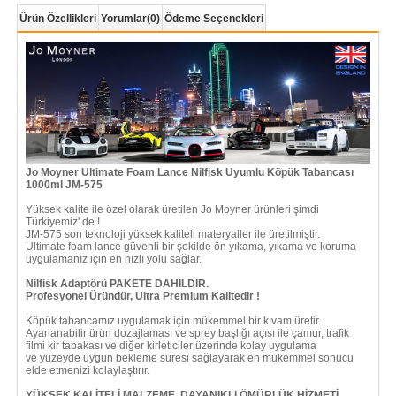
Ürün Özellikleri
Yorumlar
(0)
Ödeme Seçenekleri
Jo Moyner Ultimate Foam Lance Nilfisk Uyumlu Köpük Tabancası
1000ml JM-575
Yüksek kalite ile özel olarak üretilen Jo Moyner ürünleri şimdi
Türkiyemiz' de !
JM-575 son teknoloji yüksek kaliteli materyaller ile üretilmiştir.
Ultimate foam lance güvenli bir şekilde ön yıkama, yıkama ve koruma
uygulamanız için en hızlı yolu sağlar.
Nilfisk Adaptörü PAKETE DAHİLDİR.
Profesyonel Üründür, Ultra Premium Kalitedir !
Köpük tabancamız uygulamak için mükemmel bir kıvam üretir.
Ayarlanabilir ürün dozajlaması ve sprey başlığı açısı ile çamur, trafik
filmi kir tabakası ve diğer kirleticiler üzerinde kolay uygulama
ve yüzeyde uygun bekleme süresi sağlayarak en mükemmel sonucu
elde etmenizi kolaylaştırır.
YÜKSEK KALİTELİ MALZEME, DAYANIKLI ÖMÜRLÜK HİZMETİ