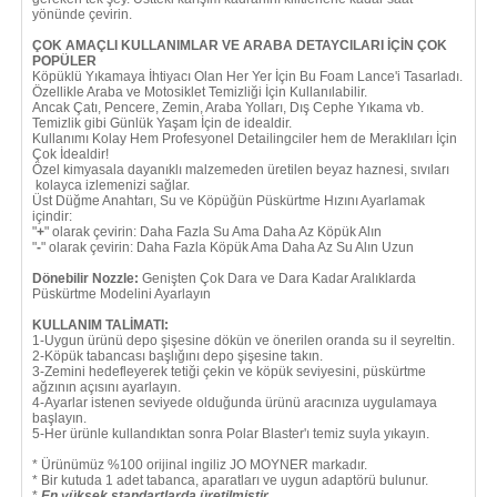
yönünde çevirin.
ÇOK AMAÇLI KULLANIMLAR VE ARABA DETAYCILARI İÇİN ÇOK
POPÜLER
Köpüklü Yıkamaya İhtiyacı Olan Her Yer İçin Bu Foam Lance'i Tasarladı.
Özellikle Araba ve Motosiklet Temizliği İçin Kullanılabilir.
Ancak Çatı, Pencere, Zemin, Araba Yolları, Dış Cephe Yıkama vb.
Temizlik gibi Günlük Yaşam İçin de idealdir.
Kullanımı Kolay Hem Profesyonel Detailingciler hem de Meraklıları İçin
Çok İdealdir!
Özel kimyasala dayanıklı malzemeden üretilen beyaz haznesi, sıvıları
kolayca izlemenizi sağlar.
Üst Düğme Anahtarı, Su ve Köpüğün Püskürtme Hızını Ayarlamak
içindir:
"
+
" olarak çevirin: Daha Fazla Su Ama Daha Az Köpük Alın
"
-
" olarak çevirin: Daha Fazla Köpük Ama Daha Az Su Alın Uzun
Dönebilir Nozzle:
Genişten Çok Dara ve Dara Kadar Aralıklarda
Püskürtme Modelini Ayarlayın
KULLANIM TALİMATI:
1-Uygun ürünü depo şişesine dökün ve önerilen oranda su il seyreltin.
2-Köpük tabancası başlığını depo şişesine takın.
3-Zemini hedefleyerek tetiği çekin ve köpük seviyesini, püskürtme
ağzının açısını ayarlayın.
4-Ayarlar istenen seviyede olduğunda ürünü aracınıza uygulamaya
başlayın.
5-Her ürünle kullandıktan sonra Polar Blaster'ı temiz suyla yıkayın.
* Ürünümüz %100 orijinal ingiliz JO MOYNER markadır.
* Bir kutuda 1 adet tabanca, aparatları ve uygun adaptörü bulunur.
*
En yüksek standartlarda üretilmiştir.