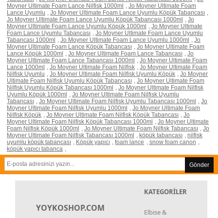
Moyner Ultimate Foam Lance Nilfisk 1000ml
,
Jo Moyner Ultimate Foam
Lance Uyumlu
,
Jo Moyner Ultimate Foam Lance Uyumlu Köpük Tabancası
,
Jo Moyner Ultimate Foam Lance Uyumlu Köpük Tabancası 1000ml
,
Jo
Moyner Ultimate Foam Lance Uyumlu Köpük 1000ml
,
Jo Moyner Ultimate
Foam Lance Uyumlu Tabancası
,
Jo Moyner Ultimate Foam Lance Uyumlu
Tabancası 1000ml
,
Jo Moyner Ultimate Foam Lance Uyumlu 1000ml
,
Jo
Moyner Ultimate Foam Lance Köpük Tabancası
,
Jo Moyner Ultimate Foam
Lance Köpük 1000ml
,
Jo Moyner Ultimate Foam Lance Tabancası
,
Jo
Moyner Ultimate Foam Lance Tabancası 1000ml
,
Jo Moyner Ultimate Foam
Lance 1000ml
,
Jo Moyner Ultimate Foam Nilfisk
,
Jo Moyner Ultimate Foam
Nilfisk Uyumlu
,
Jo Moyner Ultimate Foam Nilfisk Uyumlu Köpük
,
Jo Moyner
Ultimate Foam Nilfisk Uyumlu Köpük Tabancası
,
Jo Moyner Ultimate Foam
Nilfisk Uyumlu Köpük Tabancası 1000ml
,
Jo Moyner Ultimate Foam Nilfisk
Uyumlu Köpük 1000ml
,
Jo Moyner Ultimate Foam Nilfisk Uyumlu
Tabancası
,
Jo Moyner Ultimate Foam Nilfisk Uyumlu Tabancası 1000ml
,
Jo
Moyner Ultimate Foam Nilfisk Uyumlu 1000ml
,
Jo Moyner Ultimate Foam
Nilfisk Köpük
,
Jo Moyner Ultimate Foam Nilfisk Köpük Tabancası
,
Jo
Moyner Ultimate Foam Nilfisk Köpük Tabancası 1000ml
,
Jo Moyner Ultimate
Foam Nilfisk Köpük 1000ml
,
Jo Moyner Ultimate Foam Nilfisk Tabancası
,
Jo
Moyner Ultimate Foam Nilfisk Tabancası 1000ml
,
köpük tabancası
,
nilfisk
uyumlu köpük tabancası
,
Köpük yapıcı
,
foam lance
,
snow foam canon
,
köpük yapıcı tabanca
,
Gönder
KATEGORİLER
YOYKOSHOP.COM
Elbise &