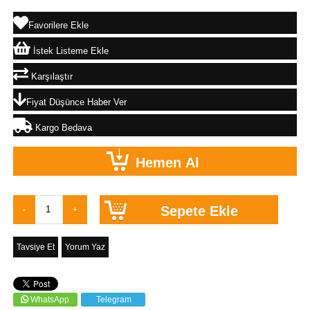
Favorilere Ekle
İstek Listeme Ekle
Karşılaştır
Fiyat Düşünce Haber Ver
Kargo Bedava
Tavsiye Et
Yorum Yaz
WhatsApp
Telegram