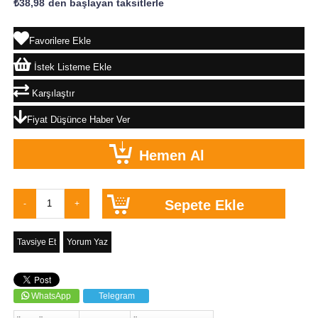
₺38,98
`den başlayan taksitlerle
Favorilere Ekle
İstek Listeme Ekle
Karşılaştır
Fiyat Düşünce Haber Ver
Tavsiye Et
Yorum Yaz
WhatsApp
Telegram