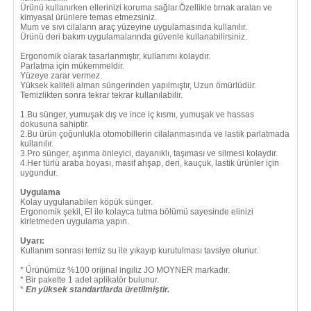
Ürünü kullanırken ellerinizi koruma sağlar.Özellikle tırnak araları ve
kimyasal ürünlere temas etmezsiniz.
Mum ve sıvı cilaların araç yüzeyine uygulamasında kullanılır.
Ürünü deri bakım uygulamalarında güvenle kullanabilirsiniz.
Ergonomik olarak tasarlanmıştır, kullanımı kolaydır.
Parlatma için mükemmeldir.
Yüzeye zarar vermez.
Yüksek kaliteli alman süngerinden yapılmıştır, Uzun ömürlüdür.
Temizlikten sonra tekrar tekrar kullanılabilir.
1.Bu sünger, yumuşak dış ve ince iç kısmı, yumuşak ve hassas
dokusuna sahiptir.
2.Bu ürün çoğunlukla otomobillerin cilalanmasında ve lastik parlatmada
kullanılır.
3.Pro sünger, aşınma önleyici, dayanıklı, taşıması ve silmesi kolaydır.
4.Her türlü araba boyası, masif ahşap, deri, kauçuk, lastik ürünler için
uygundur.
Uygulama
Kolay uygulanabilen köpük sünger.
Ergonomik şekil, El ile kolayca tutma bölümü sayesinde elinizi
kirletmeden uygulama yapın.
Uyarı:
Kullanım sonrası temiz su ile yıkayıp kurutulması tavsiye olunur.
* Ürünümüz %100 orijinal ingiliz JO MOYNER markadır.
* Bir pakette 1 adet aplikatör bulunur.
*
En yüksek standartlarda üretilmiştir.