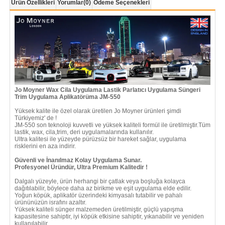
Ürün Özellikleri
Yorumlar
(0)
Ödeme Seçenekleri
Jo Moyner Wax Cila Uygulama Lastik Parlatıcı Uygulama Süngeri
Trim Uygulama Aplikatörüma JM-550
Yüksek kalite ile özel olarak üretilen Jo Moyner ürünleri şimdi
Türkiyemiz' de !
JM-550 son teknoloji kuvvetli ve yüksek kaliteli formül ile üretilmiştir.Tüm
lastik, wax, cila,trim, deri uygulamalarında kullanılır.
Ultra kalitesi ile yüzeyde pürüzsüz bir hareket sağlar, uygulama
risklerini en aza indirir.
Güvenli ve İnanılmaz Kolay Uygulama Sunar.
Profesyonel Üründür, Ultra Premium Kalitedir !
Dalgalı yüzeyle, ürün herhangi bir çatlak veya boşluğa kolayca
dağıtılabilir, böylece daha az birikme ve eşit uygulama elde edilir.
Yoğun köpük, aplikatör üzerindeki kimyasalı tutabilir ve pahalı
ürününüzün israfını azaltır.
Yüksek kaliteli sünger malzemeden üretilmiştir, güçlü yapışma
kapasitesine sahiptir, iyi köpük etkisine sahiptir, yıkanabilir ve yeniden
kullanılabilir.