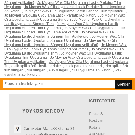
Süngeri Aplikatörü
,
Jo Moyner Wax Cila Uygulama Lastik Parlatıcı Trim
Uygulama
,
Jo Moyner Wax Cila Uygulama Lastik Parlatıcı Trim Uygulama
Aplikatörü
,
Jo Moyner Wax Cila Uygulama Lastik Parlatıcı Trim Aplikatörü
,
Jo Moyner Wax Cila Uygulama Lastik Parlatıcı Aplikatörü
,
Jo Moyner Wax
Cila Uygulama Lastik Uygulama Süngeri
,
Jo Moyner Wax Cila Uygulama
Lastik Uygulama Süngeri Trim
,
Jo Moyner Wax Cila Uygulama Lastik
Uygulama Süngeri Trim Uygulama
,
Jo Moyner Wax Cila Uygulama Lastik
Uygulama Süngeri Trim Uygulama Aplikatörü
,
Jo Moyner Wax Cila
Uygulama Lastik Uygulama Süngeri Trim Aplikatörü
,
Jo Moyner Wax Cila
Uygulama Lastik Uygulama Süngeri Uygulama
,
Jo Moyner Wax Cila
Uygulama Lastik Uygulama Süngeri Uygulama Aplikatörü
,
Jo Moyner Wax
Cila Uygulama Lastik Uygulama Süngeri Aplikatörü
,
Jo Moyner Wax Cila
Uygulama Lastik Uygulama Trim
,
Jo Moyner Wax Cila Uygulama Lastik
Uygulama Trim Uygulama
,
Jo Moyner Wax Cila Uygulama Lastik Uygulama
Trim Uygulama Aplikatörü
,
Jo Moyner Wax Cila Uygulama Lastik Uygulama
Tr
,
lastik aplikatörü
,
lastik parlatıcı
,
lastik parlatma süngeri
,
trim aplikatörü
,
trim süngeri
,
cila süngeri
,
wax süngeri
,
cila uygulama aplikatörü
,
wax
uygulama aplikatörü
,
Gönder
KATEGORİLER
YOYKOSHOP.COM
Elbise &
Kostüm
Bebek
Camikebir Mah. 88 Sk. no:31
Arabaları