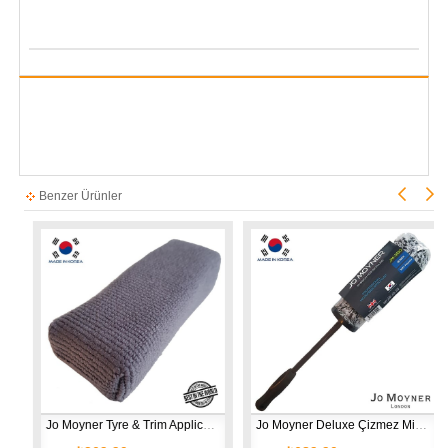
Benzer Ürünler
ithal
Jo Moyner Tyre & Trim Applicator - Lastik ve Plastik Uygulama Pedi Aplikatörü Kore'den ithal
Jo Moyner Deluxe Çizmez Mikrofiber Hızlı Jant Temizleme Fırçası Büyük Boy Kore'den ithal