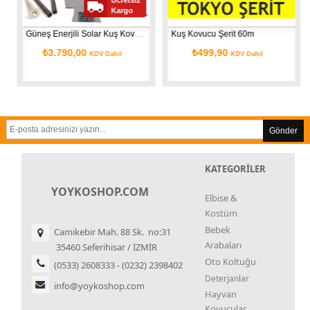
Kargo
Güneş Enerjili Solar Kuş Kovucu (1600 m2) Hediyeli
Kuş Kovucu Şerit 60m
₺3.790,00
₺499,90
KDV Dahil
KDV Dahil
Gönder
KATEGORİLER
YOYKOSHOP.COM
Elbise &
Kostüm
Bebek
Camikebir Mah. 88 Sk. no:31
Arabaları
35460 Seferihisar / İZMİR
Oto Koltuğu
(0533) 2608333 - (0232) 2398402
Deterjanlar
info@yoykoshop.com
Hayvan
Kovucular