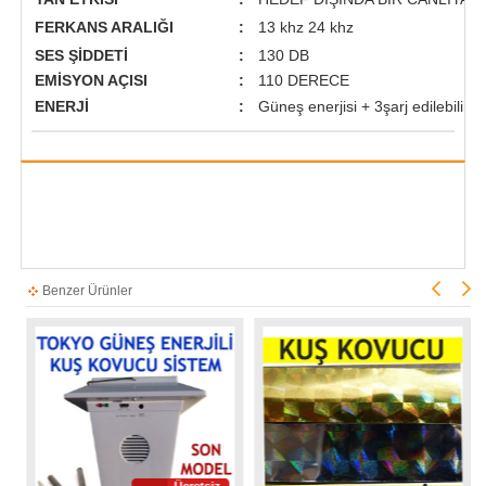
FERKANS ARALIĞI
:
13 khz 24 khz
SES ŞİDDETİ
:
130 DB
EMİSYON AÇISI
:
110 DERECE
ENERJİ
:
Güneş enerjisi + 3şarj edilebilir pi
Benzer Ürünler
Ücretsiz