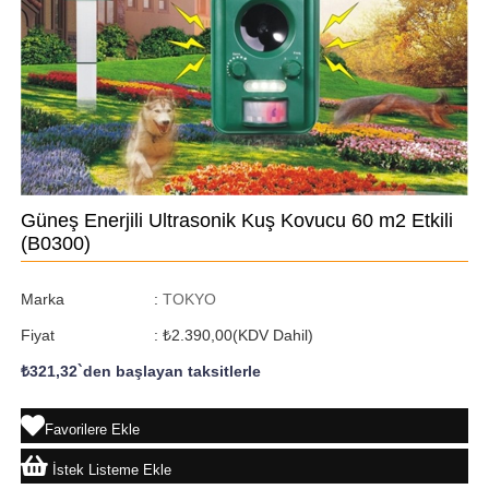
Güneş Enerjili Ultrasonik Kuş Kovucu 60 m2 Etkili
(B0300)
Marka
:
TOKYO
Fiyat
:
₺2.390,00
(KDV Dahil)
₺321,32
`den başlayan taksitlerle
Favorilere Ekle
İstek Listeme Ekle