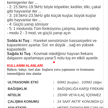
kemirgenler iter ...
- 2: 15.5kHz-19.5kHz böyle köpekler, kediler, tilki, çakal
gibi hayvanlar iter ...
- 3: 19.5kHz-23.5kHz gibi küçük kuşlar, büyük kuşlar
gibi hayvanlar iter ...
- 4: Güçlü yanıp sönüyor
- 5: 1 modunda Tüm fonksiyonu çalışma, tarama sıklığı
- modu 2 - 3 mod, ve güçlü yanıp açın
Solda ki Tuş :
Hareket sensörünün hassasiyetini ve
kapasitesini ayarlar. Sol en düşük , sağ en yüksek
kapasitedir.
Sağda ki Tuş :
Kovmak istediğiniz hayvan frekans
dalgasını ayarlamaya yarar.5 nolu tuş en etkili ayardır.
KULLANIM ALANLARI
Balkon, bahçe, özel alan kuşların yuva yapmasını ve konmasını
istemediğiniz tüm alanlar.
ULTRASONİK ETKİ
:
60M2 (kuşlar) , 100M2 (diğer ha
BAĞIŞIKLIK
:
BAĞIŞIKLIĞA KARŞI FREKANS T
NİTELİK
:
ZEHİR VEYA İLAÇ İÇERMEZ
ÇALIŞMA KONUMU
:
24 SAAT AKTİF KONUMDA ÇALI
YAN ETKİSİ
:
HEDEF DIŞINDA BİR CANLIYA 