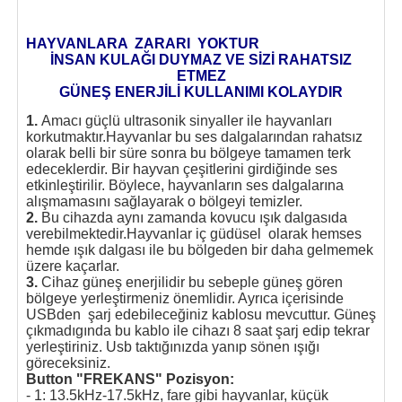
HAYVANLARA ZARARI YOKTUR
İNSAN KULAĞI DUYMAZ VE SİZİ RAHATSIZ
ETMEZ
GÜNEŞ ENERJİLİ KULLANIMI KOLAYDIR
1.
Amacı güçlü ultrasonik sinyaller ile hayvanları
korkutmaktır.Hayvanlar bu ses dalgalarından rahatsız
olarak belli bir süre sonra bu bölgeye tamamen terk
edeceklerdir. Bir hayvan çeşitlerini girdiğinde ses
etkinleştirilir. Böylece, hayvanların ses dalgalarına
alışmamasını sağlayarak o bölgeyi temizler.
2.
Bu cihazda aynı zamanda kovucu ışık dalgasıda
verebilmektedir.Hayvanlar iç güdüsel olarak hemses
hemde ışık dalgası ile bu bölgeden bir daha gelmemek
üzere kaçarlar.
3.
Cihaz güneş enerjilidir bu sebeple güneş gören
bölgeye yerleştirmeniz önemlidir. Ayrıca içerisinde
USBden şarj edebileceğiniz kablosu mevcuttur. Güneş
çıkmadıgında bu kablo ile cihazı 8 saat şarj edip tekrar
yerleştiriniz. Usb taktığınızda yanıp sönen ışığı
göreceksiniz.
Button "FREKANS" Pozisyon:
- 1: 13.5kHz-17.5kHz, fare gibi hayvanlar, küçük