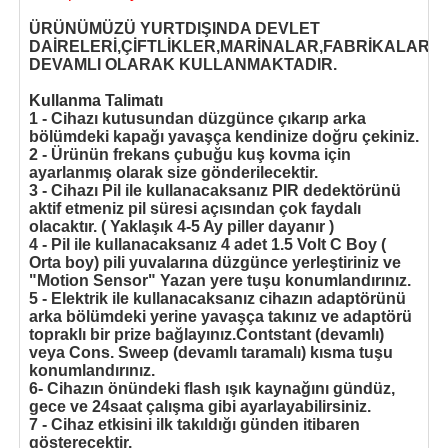
ÜRÜNÜMÜZÜ YURTDIŞINDA DEVLET
DAİRELERİ,ÇİFTLİKLER,MARİNALAR,FABRİKALAR,Y
DEVAMLI OLARAK KULLANMAKTADIR.
Kullanma Talimatı
1 - Cihazı kutusundan düzgünce çıkarıp arka
bölümdeki kapağı yavaşça kendinize doğru çekiniz.
2 - Ürünün frekans çubuğu kuş kovma için
ayarlanmış olarak size gönderilecektir.
3 - Cihazı Pil ile kullanacaksanız PIR dedektörünü
aktif etmeniz pil süresi açısından çok faydalı
olacaktır. ( Yaklaşık 4-5 Ay piller dayanır )
4 - Pil ile kullanacaksanız 4 adet 1.5 Volt C Boy (
Orta boy) pili yuvalarına düzgünce yerleştiriniz ve
"Motion Sensor" Yazan yere tuşu konumlandırınız.
5 - Elektrik ile kullanacaksanız cihazın adaptörünü
arka bölümdeki yerine yavaşça takınız ve adaptörü
topraklı bir prize bağlayınız.Contstant (devamlı)
veya Cons. Sweep (devamlı taramalı) kısma tuşu
konumlandırınız.
6- Cihazın önündeki flash ışık kaynağını gündüz,
gece ve 24saat çalışma gibi ayarlayabilirsiniz.
7 - Cihaz etkisini ilk takıldığı günden itibaren
gösterecektir.