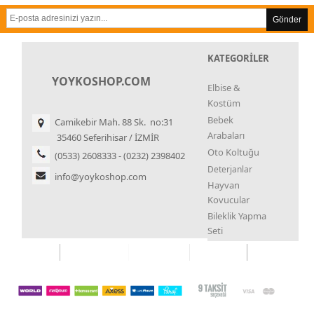
Gönder
KATEGORİLER
YOYKOSHOP.COM
Elbise &
Kostüm
Bebek
Camikebir Mah. 88 Sk. no:31
Arabaları
35460 Seferihisar / İZMİR
Oto Koltuğu
(0533) 2608333 - (0232) 2398402
Deterjanlar
info@yoykoshop.com
Hayvan
Kovucular
Bileklik Yapma
Seti
Kupa Çekme
Seti
İstiridye İnci
Koku
Sistemleri