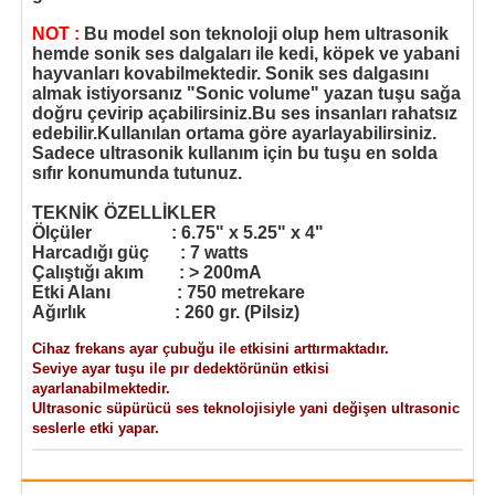
NOT :
Bu model son teknoloji olup hem ultrasonik
hemde sonik ses dalgaları ile kedi, köpek ve yabani
hayvanları kovabilmektedir. Sonik ses dalgasını
almak istiyorsanız "Sonic volume" yazan tuşu sağa
doğru çevirip açabilirsiniz.Bu ses insanları rahatsız
edebilir.Kullanılan ortama göre ayarlayabilirsiniz.
Sadece ultrasonik kullanım için bu tuşu en solda
sıfır konumunda tutunuz.
TEKNİK ÖZELLİKLER
Ölçüler : 6.75" x 5.25" x 4"
Harcadığı güç : 7 watts
Çalıştığı akım : > 200mA
Etki Alanı : 750
metrekare
Ağırlık : 260 gr. (Pilsiz)
Cihaz frekans ayar çubuğu ile etkisini arttırmaktadır.
Seviye ayar tuşu ile pır dedektörünün etkisi
ayarlanabilmektedir.
Ultrasonic süpürücü ses teknolojisiyle yani değişen ultrasonic
seslerle etki yapar.