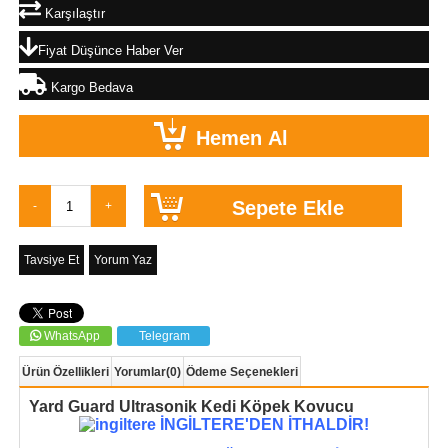
Karşılaştır
Fiyat Düşünce Haber Ver
Kargo Bedava
Tavsiye Et
Yorum Yaz
WhatsApp
Telegram
Ürün Özellikleri
Yorumlar
(0)
Ödeme Seçenekleri
Yard Guard
Ultrasonik
Kedi Köpek Kovucu
İNGİLTERE'DEN İTHALDİR!