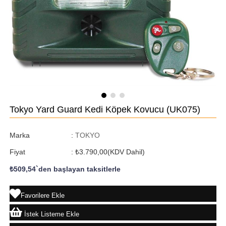
Tokyo Yard Guard Kedi Köpek Kovucu
(UK075)
Marka
:
TOKYO
Fiyat
:
₺3.790,00
(KDV Dahil)
₺509,54
`den başlayan taksitlerle
Favorilere Ekle
İstek Listeme Ekle