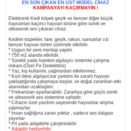
EN SON ÇIKAN EN ÜST MODEL CİHAZ
KAMPANYAYI KAÇIRMAYIN !
Elektronik Kedi köpek geyik ve benzer diğer küçük
hayvanları kaçırıcı hayvan türüne göre sonik ve
ultrasonik ses çıkaran cihaz.
Kediler köpekler, fare, geyik, rakun, sansarlar v.b
benzer hayvan türleri üzerinde etkilidir.
* Uygun bir yere montajı yapılır.
* 750 m2 alanda etkilidir.
* Sürekli yada hareket algılayıcı sistemle çalışma
imkanı.(Özel Pır Dedektörü)
* Yaz, kış kullanılır, yağmurdan etkilenmez.
* Kızıl ötesi algılayıcılar yardımı ile zararlı hayvan
yaklaştığında çalışmaya başlar. ve doğal zararlıları etki
alanından uzaklaştırır.
* Frekansları ayarlanabilir. Zararlıya göre güçlü sonik
ve ultrasonik ses sistemine sahiptir.
* Cihazın özel yazılımı sayesinde hayvanlar alışma
yapmazlar
* İnsan sağlığına zararı yoktur , sadece ses dalgası
yayınlar
* Pil yada adaptörle çalıştırılabilir.
*
Adaptör hediyelidir.