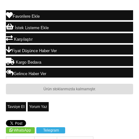
Favorilere Ekle
İstek Listeme Ekle
Karşılaştır
Fiyat Düşünce Haber Ver
Kargo Bedava
Gelince Haber Ver
Ürün stoklarımızda kalmamıştır.
Tavsiye Et
Yorum Yaz
WhatsApp
Telegram