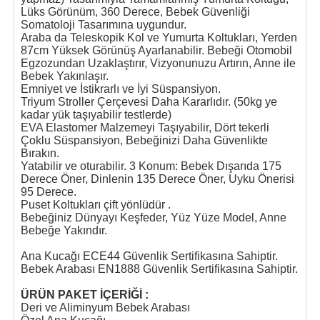
Lüks Görünüm, 360 Derece, Bebek Güvenliği
Somatoloji Tasarımına uygundur.
Araba da Teleskopik Kol ve Yumurta Koltukları, Yerden
87cm Yüksek Görünüş Ayarlanabilir. Bebeği Otomobil
Egzozundan Uzaklaştırır, Vizyonunuzu Artırın, Anne ile
Bebek Yakınlaşır.
Emniyet ve İstikrarlı ve İyi Süspansiyon.
Triyum Stroller Çerçevesi Daha Kararlıdır. (50kg ye
kadar yük taşıyabilir testlerde)
EVA Elastomer Malzemeyi Taşıyabilir, Dört tekerli
Çoklu Süspansiyon, Bebeğinizi Daha Güvenlikte
Bırakın.
Yatabilir ve oturabilir. 3 Konum: Bebek Dışarıda 175
Derece Öner, Dinlenin 135 Derece Öner, Uyku Önerisi
95 Derece.
Puset Koltukları çift yönlüdür .
Bebeğiniz Dünyayı Keşfeder, Yüz Yüze Model, Anne
Bebeğe Yakındır.
Ana Kucağı ECE44 Güvenlik Sertifikasına Sahiptir.
Bebek Arabası EN1888 Güvenlik Sertifikasına Sahiptir.
ÜRÜN PAKET İÇERİĞİ :
Deri ve Aliminyum Bebek Arabası