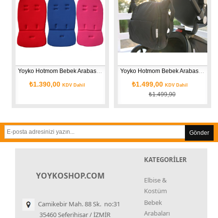
Yoyko Hotmom Bebek Arabası Pedi ve Portbebe Pedi
Yoyko Hotmom Bebek Arabası Çantası Orjinal
₺1.390,00
₺1.499,00
KDV Dahil
KDV Dahil
₺1.499,90
Gönder
KATEGORİLER
YOYKOSHOP.COM
Elbise &
Kostüm
Bebek
Camikebir Mah. 88 Sk. no:31
Arabaları
35460 Seferihisar / İZMİR