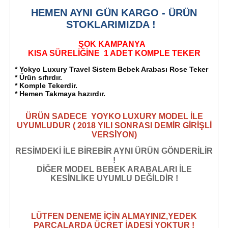
HEMEN AYNI GÜN KARGO - ÜRÜN
STOKLARIMIZDA !
ŞOK KAMPANYA
KISA SÜRELİĞİNE 1 ADET KOMPLE TEKER
* Yokyo Luxury Travel Sistem Bebek Arabası Rose Teker
* Ürün sıfırdır.
* Komple Tekerdir.
* Hemen Takmaya hazırdır.
ÜRÜN SADECE YOYKO LUXURY MODEL İLE
UYUMLUDUR ( 2018 YILI SONRASI DEMİR GİRİŞLİ
VERSİYON)
RESİMDEKİ İLE BİREBİR AYNI ÜRÜN GÖNDERİLİR
!
DİĞER MODEL BEBEK ARABALARI İLE
KESİNLİKE UYUMLU DEĞİLDİR !
LÜTFEN DENEME İÇİN ALMAYINIZ,YEDEK
PARÇALARDA ÜCRET İADESİ YOKTUR !