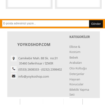
Gönder
KATEGORİLER
YOYKOSHOP.COM
Elbise &
Kostüm
Bebek
Camikebir Mah. 88 Sk. no:31
Arabaları
35460 Seferihisar / İZMİR
Oto Koltuğu
(0533) 2608333 - (0232) 2398402
Deterjanlar
info@yoykoshop.com
Hayvan
Kovucular
Bileklik Yapma
Seti
Kupa Çekme
Seti