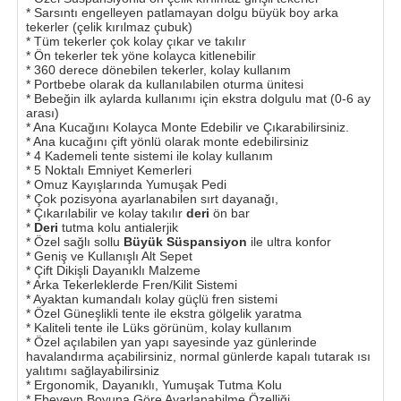
* Sarsıntı engelleyen patlamayan dolgu büyük boy arka
tekerler (çelik kırılmaz çubuk)
* Tüm tekerler çok kolay çıkar ve takılır
* Ön tekerler tek yöne kolayca kitlenebilir
* 360 derece dönebilen tekerler, kolay kullanım
* Portbebe olarak da kullanılabilen oturma ünitesi
* Bebeğin ilk aylarda kullanımı için ekstra dolgulu mat (0-6 ay
arası)
* Ana Kucağını Kolayca Monte Edebilir ve Çıkarabilirsiniz.
* Ana kucağını çift yönlü olarak monte edebilirsiniz
* 4 Kademeli tente sistemi ile kolay kullanım
* 5 Noktalı Emniyet Kemerleri
* Omuz Kayışlarında Yumuşak Pedi
* Çok pozisyona ayarlanabilen sırt dayanağı,
* Çıkarılabilir ve kolay takılır
deri
ön bar
*
Deri
tutma kolu antialerjik
* Özel sağlı sollu
Büyük Süspansiyon
ile ultra konfor
* Geniş ve Kullanışlı Alt Sepet
* Çift Dikişli Dayanıklı Malzeme
* Arka Tekerleklerde Fren/Kilit Sistemi
* Ayaktan kumandalı kolay güçlü fren sistemi
* Özel Güneşlikli tente ile ekstra gölgelik yaratma
* Kaliteli tente ile Lüks görünüm, kolay kullanım
* Özel açılabilen yan yapı sayesinde yaz günlerinde
havalandırma açabilirsiniz, normal günlerde kapalı tutarak ısı
yalıtımı sağlayabilirsiniz
* Ergonomik, Dayanıklı, Yumuşak Tutma Kolu
* Ebeveyn Boyuna Göre Ayarlanabilme Özelliği