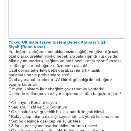
Yokyo Ultimate Travel Sistem Bebek Arabası 3in1
Siyah (Rose Kasa)
En değerli varlığımız bebeklerimizin sağlığı ve güvenliği için
özel olarak üretilen yoyko bebek arabaları şimdi Türkiye'de!
Aliminyum modern, sağlam ve hafif özel üretim sportif kasası
ile tüm gözler bebeğinizin üzerinde olacak!
Özel dolma tekerlekli bebek arabası ile artık lastik
patlamasına ve problemlere son!
Özel ayarlanabilir ekstra UV filitreli gölgeliği ile bebeğiniz
özenle korunur!
Çift yönlü sistem ile bebeğiniz çok rahat ve konforlu!
Üzerinde katlanma ve az yer kaplama ile tüm bagajlara girer!
* Aliminyum Konstrüksiyon
* Sağlam, Hafif ve Şık Görünüm
* Özel suluğu ve güvenlik bileklik bandı ile çok işlevli
* Kolay çıkıp takma özelliği sayesinde çift yönlü kullanabilme
* Sırt bölgesinde özel cep ve suluk filesi
* 3 farklı pozisyona ayarlanabilen oturma ünitesi
* Özel Süspansiyonlu ön çelik kırılmaz girişli tekerler