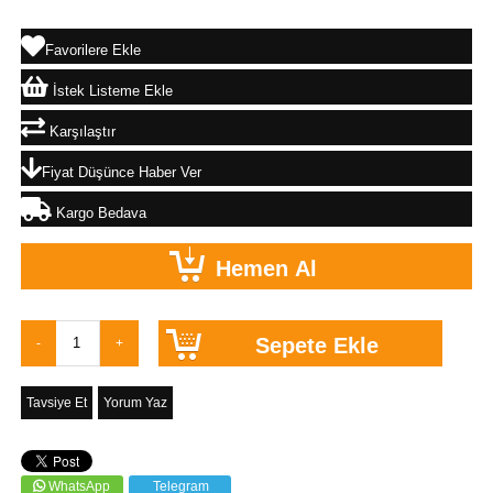
Favorilere Ekle
İstek Listeme Ekle
Karşılaştır
Fiyat Düşünce Haber Ver
Kargo Bedava
Tavsiye Et
Yorum Yaz
WhatsApp
Telegram